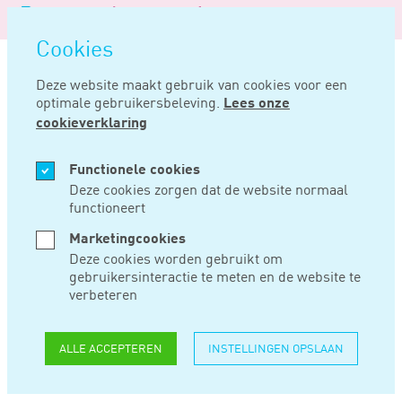
Logo
MENU
Navigatie
van
Navigatie
openen
Noord
Cookies
overslaan
Negentig
Deze website maakt gebruik van cookies voor een
optimale gebruikersbeleving.
Lees onze
Home
Nieuws
Aanbevelingen voor aanpak problematische schulden ondernemers
cookieverklaring
DEC 21, 2023
Functionele cookies
Deze cookies zorgen dat de website normaal
functioneert
AANBEVELINGEN
Marketingcookies
VOOR AANPAK
Deze cookies worden gebruikt om
gebruikersinteractie te meten en de website te
PROBLEMATISCHE
verbeteren
SCHULDEN
ALLE ACCEPTEREN
INSTELLINGEN OPSLAAN
ONDERNEMERS