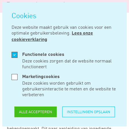
Logo
MENU
Navigatie
van
Navigatie
openen
Noord
Cookies
overslaan
Negentig
Deze website maakt gebruik van cookies voor een
optimale gebruikersbeleving.
Lees onze
Home
Nieuws
Aanvullende fiscale maatregelen
cookieverklaring
APR 29, 2020
Functionele cookies
Deze cookies zorgen dat de website normaal
functioneert
AANVULLENDE
Marketingcookies
FISCALE
Deze cookies worden gebruikt om
gebruikersinteractie te meten en de website te
MAATREGELEN
verbeteren
ALLE ACCEPTEREN
INSTELLINGEN OPSLAAN
De staatssecretaris heeft op 24 april 2020 aanvullende
fiscale maatregelen in verband met het coronavirus
bekendgemaakt. Dit naar aanleiding van ingediende