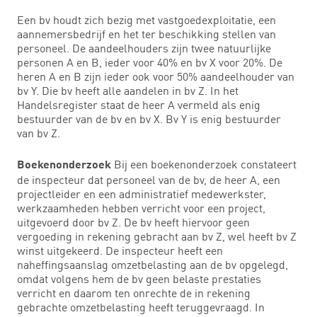
Een bv houdt zich bezig met vastgoedexploitatie, een
aannemersbedrijf en het ter beschikking stellen van
personeel. De aandeelhouders zijn twee natuurlijke
personen A en B, ieder voor 40% en bv X voor 20%. De
heren A en B zijn ieder ook voor 50% aandeelhouder van
bv Y. Die bv heeft alle aandelen in bv Z. In het
Handelsregister staat de heer A vermeld als enig
bestuurder van de bv en bv X. Bv Y is enig bestuurder
van bv Z.
Bij een boekenonderzoek constateert
Boekenonderzoek
de inspecteur dat personeel van de bv, de heer A, een
projectleider en een administratief medewerkster,
werkzaamheden hebben verricht voor een project,
uitgevoerd door bv Z. De bv heeft hiervoor geen
vergoeding in rekening gebracht aan bv Z, wel heeft bv Z
winst uitgekeerd. De inspecteur heeft een
naheffingsaanslag omzetbelasting aan de bv opgelegd,
omdat volgens hem de bv geen belaste prestaties
verricht en daarom ten onrechte de in rekening
gebrachte omzetbelasting heeft teruggevraagd. In