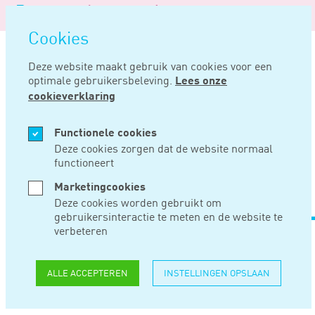
Logo
MENU
Navigatie
van
Navigatie
openen
Noord
Cookies
overslaan
Negentig
Deze website maakt gebruik van cookies voor een
optimale gebruikersbeleving.
Lees onze
Home
Nieuws
Achteraf opgestelde stemovereenkomst leidt niet tot fe ob
cookieverklaring
JUN 27, 2024
Functionele cookies
Deze cookies zorgen dat de website normaal
functioneert
ACHTERAF
Marketingcookies
OPGESTELDE
Deze cookies worden gebruikt om
gebruikersinteractie te meten en de website te
STEMOVEREENKOMS
verbeteren
LEIDT NIET TOT FE
ALLE ACCEPTEREN
INSTELLINGEN OPSLAAN
OB