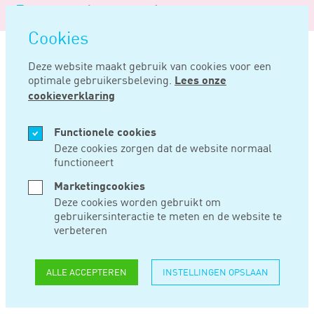
Logo
MENU
Navigatie
van
Navigatie
openen
Noord
Cookies
overslaan
Negentig
Deze website maakt gebruik van cookies voor een
optimale gebruikersbeleving.
Lees onze
Home
Nieuws
Afwaardering vordering op voormalige vennoot soms mogelijk
cookieverklaring
NOV 20, 2018
Functionele cookies
Deze cookies zorgen dat de website normaal
functioneert
AFWAARDERING
Marketingcookies
VORDERING OP
Deze cookies worden gebruikt om
gebruikersinteractie te meten en de website te
VOORMALIGE
verbeteren
VENNOOT SOMS
ALLE ACCEPTEREN
INSTELLINGEN OPSLAAN
MOGELIJK