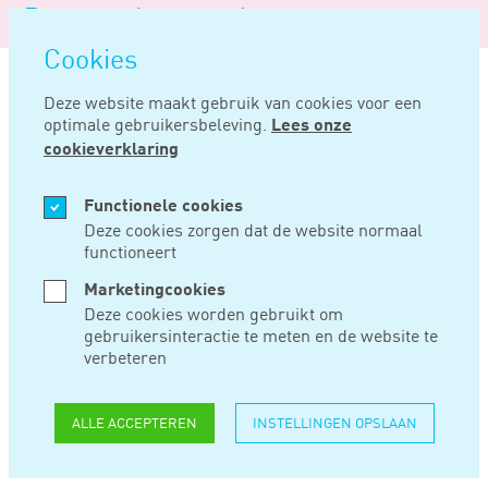
Logo
MENU
Navigatie
van
Navigatie
openen
Noord
Cookies
overslaan
Negentig
Deze website maakt gebruik van cookies voor een
optimale gebruikersbeleving.
Lees onze
Home
Nieuws
Algemeen btw-tarief voor doorverkoop tickets via platform
cookieverklaring
DEC 21, 2023
Functionele cookies
Deze cookies zorgen dat de website normaal
functioneert
ALGEMEEN BTW-
Marketingcookies
TARIEF VOOR
Deze cookies worden gebruikt om
gebruikersinteractie te meten en de website te
DOORVERKOOP
verbeteren
TICKETS VIA
ALLE ACCEPTEREN
INSTELLINGEN OPSLAAN
PLATFORM