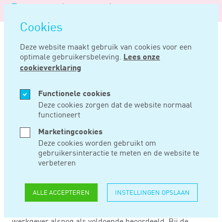
Logo
MENU
Navigatie
van
Navigatie
openen
Noord
Cookies
overslaan
Negentig
Deze website maakt gebruik van cookies voor een
optimale gebruikersbeleving.
Lees onze
Home
Nieuws
Arbeidsconflict tijdens re-integratie
cookieverklaring
FEB 04, 2016
Functionele cookies
Deze cookies zorgen dat de website normaal
functioneert
ARBEIDSCONFLICT
Marketingcookies
TIJDENS RE-
Deze cookies worden gebruikt om
gebruikersinteractie te meten en de website te
INTEGRATIE
verbeteren
ALLE ACCEPTEREN
INSTELLINGEN OPSLAAN
Na bezwaar van een werkgever tegen het besluit van het
UWV werden de re-integratie-inspanningen van de
werkgever alsnog als voldoende beoordeeld. Bij de