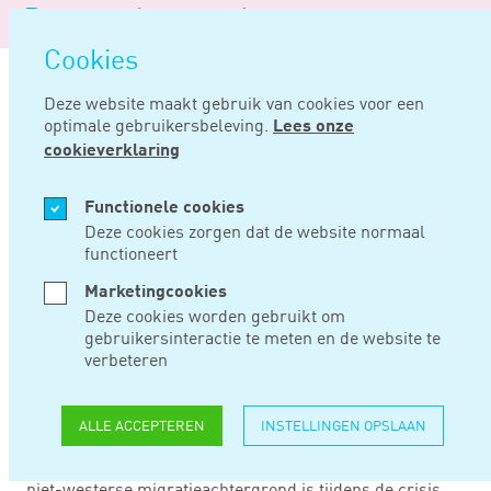
Logo
MENU
Navigatie
van
Navigatie
openen
Noord
Cookies
overslaan
Negentig
Deze website maakt gebruik van cookies voor een
optimale gebruikersbeleving.
Lees onze
Home
Nieuws
Arbeidsparticipatie terug op niveau van vóór de crisis
cookieverklaring
FEB 25, 2019
Functionele cookies
Deze cookies zorgen dat de website normaal
functioneert
ARBEIDSPARTICIPATI
Marketingcookies
TERUG OP NIVEAU
Deze cookies worden gebruikt om
gebruikersinteractie te meten en de website te
VAN VÓÓR DE CRISIS
verbeteren
ALLE ACCEPTEREN
INSTELLINGEN OPSLAAN
Volgens het CBS is het verschil in arbeidsparticipatie
tussen personen met een Nederlandse achtergrond en
niet-westerse migratieachtergrond is tijdens de crisis