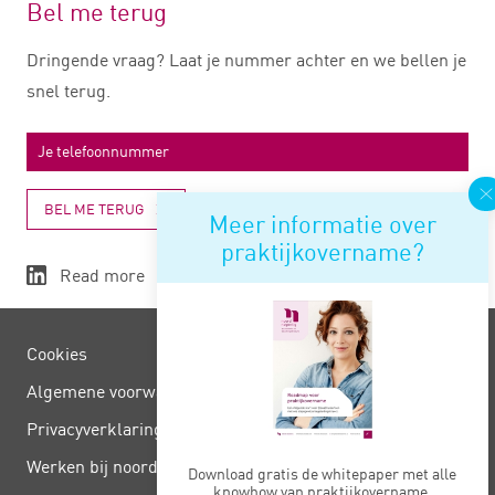
Bel me terug
Dringende vraag? Laat je nummer achter en we bellen je
snel terug.
BEL ME TERUG
Meer informatie over
praktijkovername?
Read more
Cookies
Algemene voorwaarden
Privacy­verklaring
Werken bij noord negentig
Download gratis de whitepaper met alle
knowhow van praktijkovername.