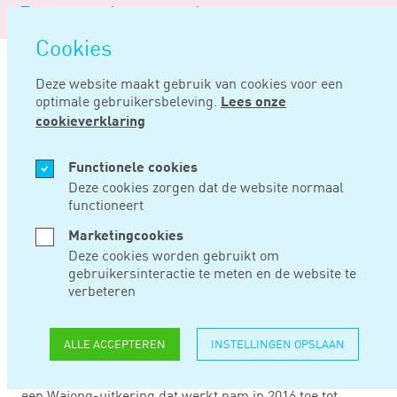
Logo
MENU
Navigatie
van
Navigatie
openen
Noord
Cookies
overslaan
Negentig
Deze website maakt gebruik van cookies voor een
optimale gebruikersbeleving.
Lees onze
Home
Nieuws
Arbeidsparticipatie wajongers gestegen
cookieverklaring
MRT 02, 2018
Functionele cookies
Deze cookies zorgen dat de website normaal
functioneert
ARBEIDSPARTICIPATI
Marketingcookies
WAJONGERS
Deze cookies worden gebruikt om
gebruikersinteractie te meten en de website te
GESTEGEN
verbeteren
ALLE ACCEPTEREN
INSTELLINGEN OPSLAAN
De arbeidsparticipatie van Wajongers en mensen met
een WGA-uitkering is gestegen. Het aantal mensen met
een Wajong-uitkering dat werkt nam in 2016 toe tot