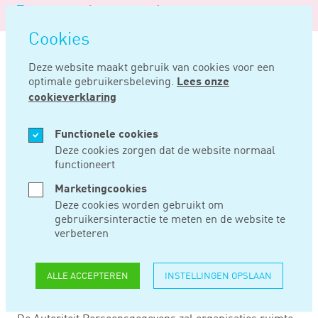
Logo
MENU
Navigatie
van
Navigatie
openen
Noord
Cookies
overslaan
Negentig
Deze website maakt gebruik van cookies voor een
optimale gebruikersbeleving.
Lees onze
Home
Nieuws
Avg tijdelijk lagere prioriteit door coronacrisis
cookieverklaring
MRT 31, 2020
Functionele cookies
Deze cookies zorgen dat de website normaal
functioneert
AVG TIJDELIJK
Marketingcookies
LAGERE PRIORITEIT
Deze cookies worden gebruikt om
gebruikersinteractie te meten en de website te
DOOR
verbeteren
CORONACRISIS
ALLE ACCEPTEREN
INSTELLINGEN OPSLAAN
De Autoriteit Persoonsgegevens zal organisaties ruimte