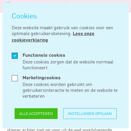
Logo
MENU
Navigatie
van
Navigatie
openen
Noord
Cookies
overslaan
Negentig
Deze website maakt gebruik van cookies voor een
optimale gebruikersbeleving.
Lees onze
Home
Nieuws
Belasting is geen gift
cookieverklaring
NOV 25, 2019
Functionele cookies
Deze cookies zorgen dat de website normaal
functioneert
BELASTING IS GEEN
Marketingcookies
GIFT
Deze cookies worden gebruikt om
gebruikersinteractie te meten en de website te
verbeteren
Als in de wet staat dat onder giften worden verstaan
bevoordelingen uit vrijgevigheid en verplichte bijdragen,
ALLE ACCEPTEREN
INSTELLINGEN OPSLAAN
dan zou je betaalde belasting toch als gift in aftrek
moeten brengen? Volgens Hof Den Bosch gaat die
vlieger echter niet op voor uit de wet voortvloeiende