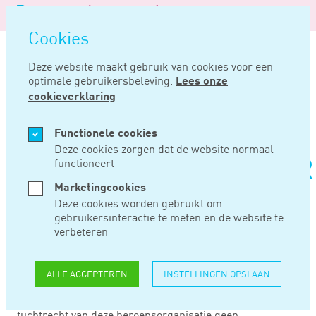
Logo
MENU
Navigatie
van
Navigatie
openen
Noord
Cookies
overslaan
Negentig
Deze website maakt gebruik van cookies voor een
optimale gebruikersbeleving.
Lees onze
Home
Nieuws
Belastingadviseur mag cliënt geen geld lenen
cookieverklaring
MEI 09, 2019
Functionele cookies
Deze cookies zorgen dat de website normaal
functioneert
BELASTINGADVISEUR
Marketingcookies
MAG CLIËNT GEEN
Deze cookies worden gebruikt om
gebruikersinteractie te meten en de website te
GELD LENEN
verbeteren
ALLE ACCEPTEREN
INSTELLINGEN OPSLAAN
Een belastingadviseur die lid is van het Register
Belastingadviseurs (RB), mag op grond van het
tuchtrecht van deze beroepsorganisatie geen