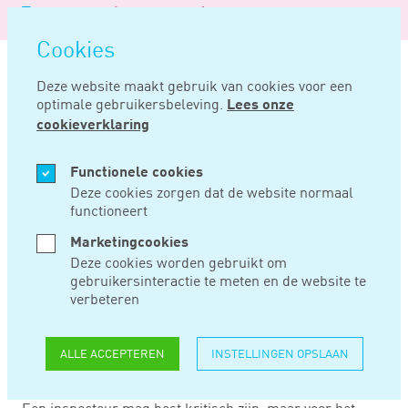
Logo
MENU
Navigatie
van
Navigatie
openen
Noord
Cookies
overslaan
Negentig
Deze website maakt gebruik van cookies voor een
optimale gebruikersbeleving.
Lees onze
Home
Nieuws
Belastingdienst mag ook weer niet te kritisch zijn
cookieverklaring
SEP 01, 2021
Functionele cookies
Deze cookies zorgen dat de website normaal
functioneert
BELASTINGDIENST
Marketingcookies
MAG OOK WEER
Deze cookies worden gebruikt om
gebruikersinteractie te meten en de website te
NIET TE KRITISCH
verbeteren
ZIJN
ALLE ACCEPTEREN
INSTELLINGEN OPSLAAN
Een inspecteur mag best kritisch zijn, maar voor het