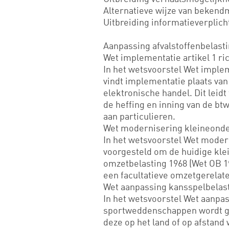
Alternatieve wijze van bekend
Uitbreiding informatieverplich
Aanpassing afvalstoffenbelasti
Wet implementatie artikel 1 ri
In het wetsvoorstel Wet impleme
vindt implementatie plaats van
elektronische handel. Dit leid
de heffing en inning van de b
aan particulieren.
Wet modernisering kleineond
In het wetsvoorstel Wet mode
voorgesteld om de huidige kl
omzetbelasting 1968 (Wet OB 1
een facultatieve omzetgerelate
Wet aanpassing kansspelbela
In het wetsvoorstel Wet aanpa
sportweddenschappen wordt g
deze op het land of op afstand