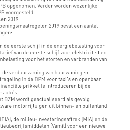
 VPB opgenomen. Verder worden wezenlijke
PB voorgesteld.
len 2019
roeningsmaatregelen 2019 bevat een aantal
ingen:
n de eerste schijf in de energiebelasting voor
arief van de eerste schijf voor elektriciteit en
enbelasting voor het storten en verbranden van
r de verduurzaming van huurwoningen.
fregeling in de BPM voor taxi’s en openbaar
inanciële prikkel te introduceren bij de
e auto’s.
Wet BZM wordt geactualiseerd als gevolg
ware motorrijtuigen uit binnen- en buitenland
(EIA), de milieu-investeringsaftrek (MIA) en de
ilieubedrijfsmiddelen (Vamil) voor een nieuwe