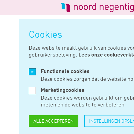
Logo
van
Navigatie
Noord
overslaan
Negentig
Cookies
Home
Nieuws
Belastingpakke
Deze website maakt gebruik van cookies vo
gebruikersbeleving.
Lees onze cookieverkl
SEP 19, 2018
Functionele cookies
BELASTIN
Deze cookies zorgen dat de website no
Marketingcookies
Deze cookies worden gebruikt om gebr
Op Prinsjesdag 2018 heeft het 
meten en de website te verbeteren
bekendgemaakt. Dit pakket bes
in het regeerakkoord ‘Vertrou
ALLE ACCEPTEREN
INSTELLINGEN OPSL
Belastingpakket 2019 bevat ee
Belastingplan 2019, Overige fi