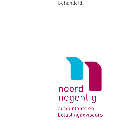
behandeld.
Logo
van
Noord
Negentig