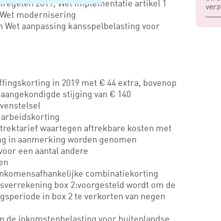
tregelen 2019, Wet implementatie artikel 1
verz
, Wet modernisering
 Wet aanpassing kansspelbelasting voor
fingskorting in 2019 met € 44 extra, bovenop
 aangekondigde stijging van € 140
venstelsel
 arbeidskorting
ftrektarief waartegen aftrekbare kosten met
ing in aanmerking worden genomen
 voor een aantal andere
en
inkomensafhankelijke combinatiekorting
sverrekening box 2:voorgesteld wordt om de
gsperiode in box 2 te verkorten van negen
in de inkomstenbelasting voor buitenlandse