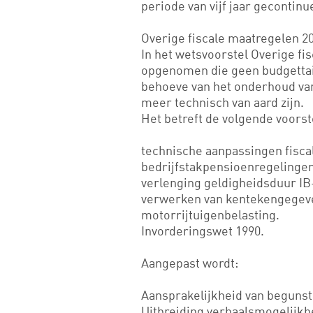
periode van vijf jaar gecontinu
Overige fiscale maatregelen 2
In het wetsvoorstel Overige fi
opgenomen die geen budgettair
behoeve van het onderhoud van
meer technisch van aard zijn.
Het betreft de volgende voorst
technische aanpassingen fisca
bedrijfstakpensioenregelingen
verlenging geldigheidsduur IB
verwerken van kentekengegeve
motorrijtuigenbelasting.
Invorderingswet 1990.
Aangepast wordt:
Aansprakelijkheid van begunst
Uitbreiding verhaalsmogelijk