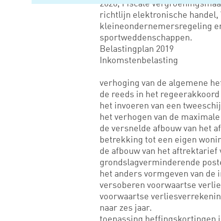
2020, Fiscale vergroeningsmaa
richtlijn elektronische handel
kleineondernemersregeling en
sportweddenschappen.
Belastingplan 2019
Inkomstenbelasting
verhoging van de algemene hef
de reeds in het regeerakkoord
het invoeren van een tweeschij
het verhogen van de maximale
de versnelde afbouw van het a
betrekking tot een eigen won
de afbouw van het aftrektarief
grondslagverminderende post
het anders vormgeven van de 
versoberen voorwaartse verlie
voorwaartse verliesverrekenin
naar zes jaar.
toepassing heffingskortingen 