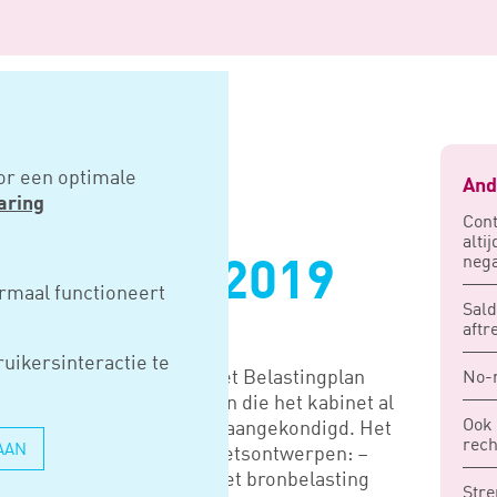
t 2019
or een optimale
And
aring
Cont
alti
nega
GPAKKET 2019
rmaal functioneert
Sald
aftr
uikersinteractie te
kabinet-Rutte III het pakket Belastingplan
No-r
taat met name uit plannen die het kabinet al
Ook 
wen in de toekomst’ heeft aangekondigd. Het
rech
AAN
n zevental afzonderlijke wetsontwerpen: –
scale maatregelen 2019, Wet bronbelasting
Stre