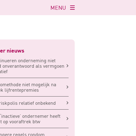
MENU
Navigatie
openen
er nieuws
inueren onderneming niet
jd onverantwoord als vermgoen
tief
omethode niet mogelijk na
ek lijfrentepremies
iskpolis relatief onbekend
‘inactieve’ ondernemer heeft
t op vooraftrek btw
ngere regels rondom