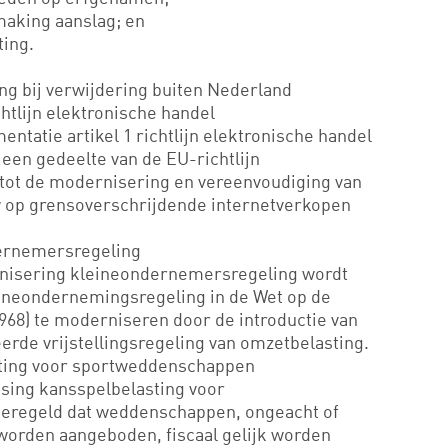
making aanslag; en
ting.
ng bij verwijdering buiten Nederland
chtlijn elektronische handel
ntatie artikel 1 richtlijn elektronische handel
 een gedeelte van de EU-richtlijn
t tot de modernisering en vereenvoudiging van
tw op grensoverschrijdende internetverkopen
ernemersregeling
rnisering kleineondernemersregeling wordt
eineondernemingsregeling in de Wet op de
968) te moderniseren door de introductie van
erde vrijstellingsregeling van omzetbelasting.
sting voor sportweddenschappen
ssing kansspelbelasting voor
eregeld dat weddenschappen, ongeacht of
 worden aangeboden, fiscaal gelijk worden