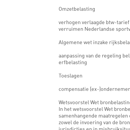
Omzetbelasting
verhogen verlaagde btw-tarief 
verruimen Nederlandse sportvr
Algemene wet inzake rijksbela
aanpassing van de regeling be
erfbelasting
Toeslagen
compensatie (ex-)ondernemers 
Wetsvoorstel Wet bronbelastin
In het wetsvoorstel Wet bronbe
samenhangende maatregelen o
zowel de invoering van de bro
jurisdicties en in misbruiksitu