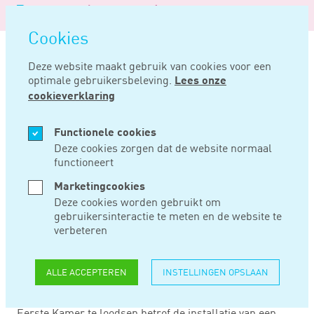
Logo
MENU
Navigatie
van
Navigatie
openen
Noord
Cookies
overslaan
Negentig
Deze website maakt gebruik van cookies voor een
optimale gebruikersbeleving.
Lees onze
Home
Nieuws
Beoordelingen fiscus onder de loep
cookieverklaring
APR 18, 2016
Functionele cookies
Deze cookies zorgen dat de website normaal
functioneert
BEOORDELINGEN
Marketingcookies
FISCUS ONDER DE
Deze cookies worden gebruikt om
gebruikersinteractie te meten en de website te
LOEP
verbeteren
ALLE ACCEPTEREN
INSTELLINGEN OPSLAAN
Een van de toezeggingen van de staatssecretaris om de
Wet Deregulering beoordeling arbeidsrelaties door de
Eerste Kamer te loodsen betrof de installatie van een