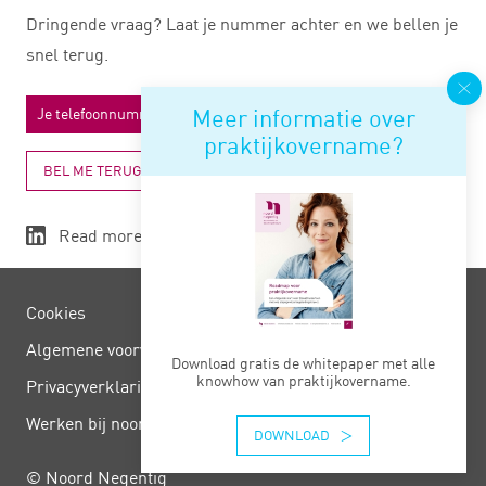
Dringende vraag? Laat je nummer achter en we bellen je
snel terug.
Meer informatie over
praktijkovername?
BEL ME TERUG
Read more
Cookies
Algemene voorwaarden
Download gratis de whitepaper met alle
knowhow van praktijkovername.
Privacy­verklaring
Werken bij noord negentig
DOWNLOAD
© Noord Negentig