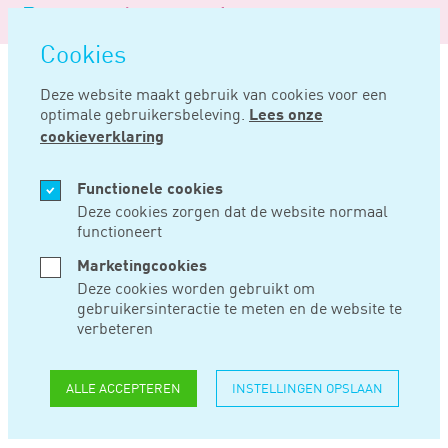
Logo
MENU
Navigatie
van
Navigatie
openen
Noord
Cookies
overslaan
Negentig
Deze website maakt gebruik van cookies voor een
optimale gebruikersbeleving.
Lees onze
Home
Nieuws
Beperkt overgangsrecht volstaat voor inkorting 30%-regeling
cookieverklaring
APR 15, 2024
Functionele cookies
Deze cookies zorgen dat de website normaal
functioneert
BEPERKT
Marketingcookies
OVERGANGSRECHT
Deze cookies worden gebruikt om
gebruikersinteractie te meten en de website te
VOLSTAAT VOOR
verbeteren
INKORTING 30%-
ALLE ACCEPTEREN
INSTELLINGEN OPSLAAN
REGELING