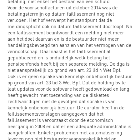
betaling, niet enkel het bestaan van een schuld.
Voor de voorschotfacturen uit oktober 2014 was de
betalingstermijn op datum faillissement nog niet
verlopen. Het hof verwerpt het standpunt dat de
meldingsplicht ook na datum faillissement doorloopt. Na
een faillissement beantwoordt een melding niet meer
aan het doel daarvan en is de bestuurder niet meer
handelingsbevoegd ten aanzien van het vermogen van de
vennootschap. Daarnaast is het faillissement al
gepubliceerd en is onduidelijk welk belang het
pensioenfonds heeft bij een separate melding. De dga is
niet aansprakelijk op grond van art. 23 lid 4 Wet Bpf.
Ook is er geen sprake van kennelijk onbehoorlijk bestuur
op grond van art. 23 lid 3 Wet Bpf. Dat de holding bv te
laat updates voor de software heeft gedownload en lang
heeft gewacht met toezending van de diskettes
rechtvaardigen niet de gevolgen dat sprake is van
kennelijk onbehoorlijk bestuur. De curator heeft in de
faillissementsverslagen aangegeven dat het
faillissement is veroorzaakt door de economisch
neergang in 2008 en dat er een adequate administratie is
aangetroffen. Enkele problemen met automatisering
leveren nog niet bestuurdersaansprakelijkheid op,