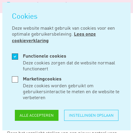
Logo
MENU
Navigatie
van
Navigatie
openen
Noord
Cookies
overslaan
Negentig
Deze website maakt gebruik van cookies voor een
optimale gebruikersbeleving.
Lees onze
Home
Nieuws
Bestuurder niet aansprakelijk voor onbetaalde pensioenpremie
cookieverklaring
JUN 20, 2019
Functionele cookies
Deze cookies zorgen dat de website normaal
functioneert
BESTUURDER NIET
Marketingcookies
AANSPRAKELIJK
Deze cookies worden gebruikt om
gebruikersinteractie te meten en de website te
VOOR ONBETAALDE
verbeteren
PENSIOENPREMIE
ALLE ACCEPTEREN
INSTELLINGEN OPSLAAN
Door het verplicht stellen van een nieuw portaal voor