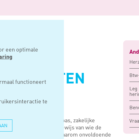
ten niet contant
or een optimale
And
aring
Herz
ANKBEURTEN
Btw-
rmaal functioneert
Leg 
ANT
heri
uikersinteractie te
Benu
k, betaal dan met uw tankpas, zakelijke
Vraa
AAN
tante betaling ontbreekt bewijs van wie de
sabon is geen factuur en daarom onvoldoende