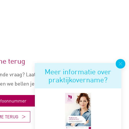
me terug
Meer informatie over
nde vraag? Laat je nummer
praktijkovername?
en we bellen je snel terug.
ME TERUG