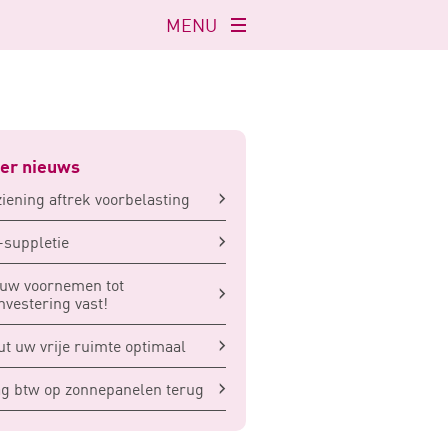
MENU
Navigatie
openen
er nieuws
iening aftrek voorbelasting
suppletie
uw voornemen tot
nvestering vast!
t uw vrije ruimte optimaal
g btw op zonnepanelen terug