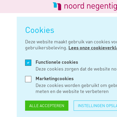
Logo
van
Navigatie
Noord
overslaan
Negentig
Cookies
Home
Nieuws
Betaal tankbeur
Deze website maakt gebruik van cookies vo
gebruikersbeleving.
Lees onze cookieverkl
NOV 09, 2015
Functionele cookies
BETAAL T
Deze cookies zorgen dat de website no
NIET CONT
Marketingcookies
Deze cookies worden gebruikt om gebr
meten en de website te verbeteren
Tankt u met de auto van de zaa
ALLE ACCEPTEREN
INSTELLINGEN OPSL
bankpas of creditcard. Bij con
betaling heeft gedaan. De kas