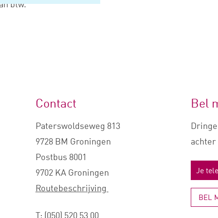
an btw.
Contact
Bel 
Paterswoldseweg 813
Dringe
9728 BM Groningen
achter 
Postbus 8001
9702 KA Groningen
Routebeschrijving
BEL 
T:
(050) 520 53 00