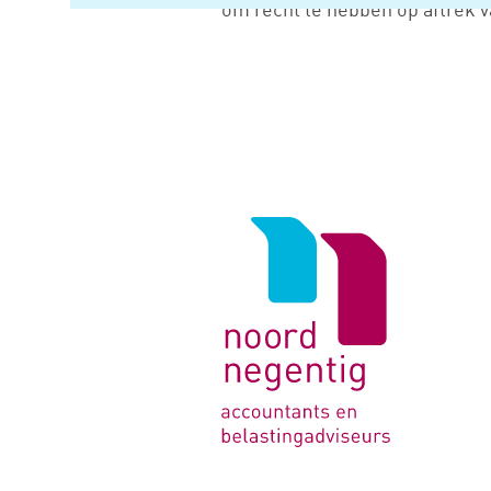
om recht te hebben op aftrek v
Logo
van
Noord
Negentig