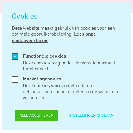
Logo
MENU
Navigatie
van
Navigatie
openen
Noord
Cookies
overslaan
Negentig
Deze website maakt gebruik van cookies voor een
optimale gebruikersbeleving.
Lees onze
Home
Nieuws
Bewezen werkelijk rendement is uitgangspunt rechtsherstel
cookieverklaring
MRT 06, 2024
Functionele cookies
Deze cookies zorgen dat de website normaal
functioneert
BEWEZEN
Marketingcookies
WERKELIJK
Deze cookies worden gebruikt om
gebruikersinteractie te meten en de website te
RENDEMENT IS
verbeteren
UITGANGSPUNT
ALLE ACCEPTEREN
INSTELLINGEN OPSLAAN
RECHTSHERSTEL