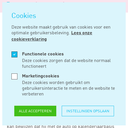
Logo
MENU
Navigatie
van
Navigatie
openen
Noord
Cookies
overslaan
Negentig
Deze website maakt gebruik van cookies voor een
optimale gebruikersbeleving.
Lees onze
Home
Nieuws
Bijtelling
cookieverklaring
AUG 06, 2015
Functionele cookies
Deze cookies zorgen dat de website normaal
functioneert
BIJTELLING
Marketingcookies
Deze cookies worden gebruikt om
gebruikersinteractie te meten en de website te
Voor het privégebruik van een auto van de zaak moet een
verbeteren
bijtelling bij het inkomen plaatsvinden. De bijtelling
bedraagt in beginsel 25% van de waarde van de auto. De
wet gaat ervan uit dat een auto van de zaak niet alleen
ALLE ACCEPTEREN
INSTELLINGEN OPSLAAN
voor zakelijk maar ook voor privégebruik ter beschikking
is gesteld. Als de werknemer met een auto van de zaak
kan bewijzen dat hij met de auto op kalenderjaarbasis