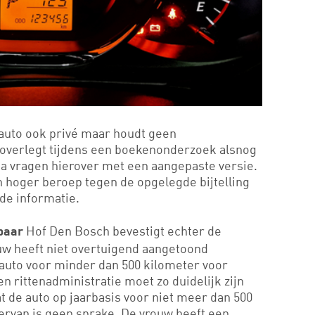
auto ook privé maar houdt geen
j overlegt tijdens een boekenonderzoek alsnog
na vragen hierover met een aangepaste versie.
 hoger beroep tegen de opgelegde bijtelling
nde informatie.
Hof Den Bosch bevestigt echter de
wbaar
ouw heeft niet overtuigend aangetoond
 auto voor minder dan 500 kilometer voor
n rittenadministratie moet zo duidelijk zijn
at de auto op jaarbasis voor niet meer dan 500
iervan is geen sprake. De vrouw heeft een