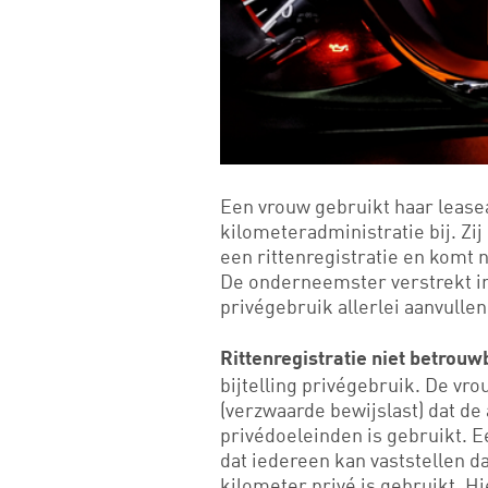
Een vrouw gebruikt haar lease
kilometeradministratie bij. Zi
een rittenregistratie en komt 
De onderneemster verstrekt in
privégebruik allerlei aanvulle
Rittenregistratie niet betrou
bijtelling privégebruik. De vr
(verzwaarde bewijslast) dat de
privédoeleinden is gebruikt. Ee
dat iedereen kan vaststellen d
kilometer privé is gebruikt. H