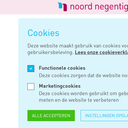
Logo
van
Navigatie
Noord
overslaan
Negentig
Cookies
Home
Nieuws
Bijtelling priv
Deze website maakt gebruik van cookies vo
gebruikersbeleving.
Lees onze cookieverkl
JUN 14, 2023
Functionele cookies
BIJTELLIN
Deze cookies zorgen dat de website no
DOOR ACH
Marketingcookies
Deze cookies worden gebruikt om gebr
OPGESTEL
meten en de website te verbeteren
RITTENREG
ALLE ACCEPTEREN
INSTELLINGEN OPSL