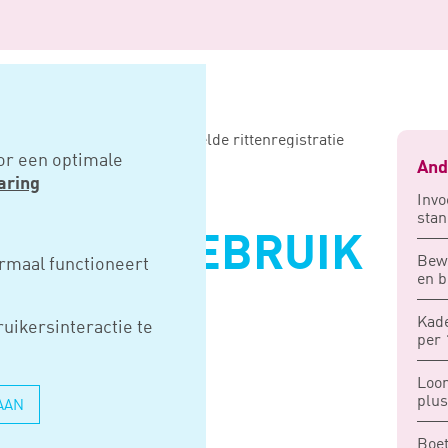
égebruik door achteraf opgestelde rittenregistratie
or een optimale
And
aring
Invo
stan
G PRIVÉGEBRUIK
Bewu
rmaal functioneert
en b
TERAF
Kad
uikersinteractie te
DE
per 
Loon
ISTRATIE
plus
AAN
Boet