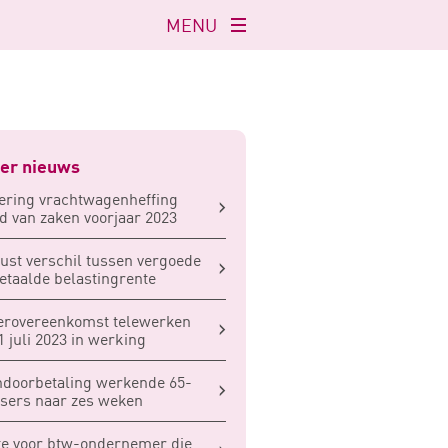
MENU
Navigatie
openen
er nieuws
ering vrachtwagenheffing
d van zaken voorjaar 2023
st verschil tussen vergoede
etaalde belastingrente
erovereenkomst telewerken
1 juli 2023 in werking
doorbetaling werkende 65-
sers naar zes weken
e voor btw-ondernemer die