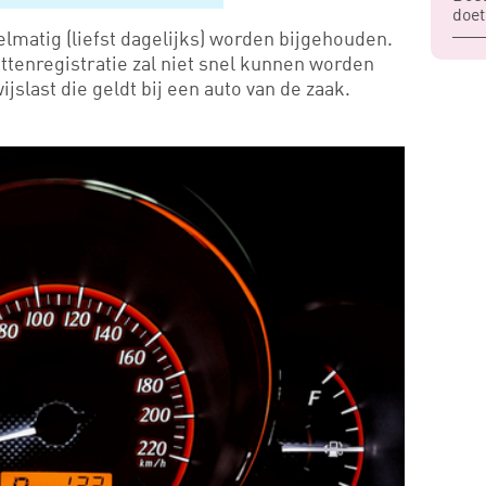
doet
elmatig (liefst dagelijks) worden bijgehouden.
ttenregistratie zal niet snel kunnen worden
slast die geldt bij een auto van de zaak.