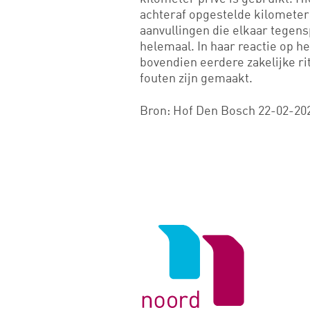
achteraf opgestelde kilomete
aanvullingen die elkaar tege
helemaal. In haar reactie op h
bovendien eerdere zakelijke rit
fouten zijn gemaakt.
Bron: Hof Den Bosch 22-02-202
Logo
van
Noord
Negentig