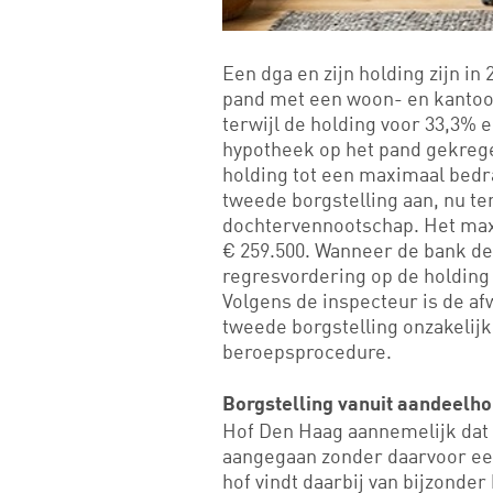
Een dga en zijn holding zijn i
pand met een woon- en kantoor
terwijl de holding voor 33,3% e
hypotheek op het pand gekrege
holding tot een maximaal bedra
tweede borgstelling aan, nu te
dochtervennootschap. Het max
€ 259.500. Wanneer de bank de d
regresvordering op de holdin
Volgens de inspecteur is de af
tweede borgstelling onzakelijk
beroepsprocedure.
Borgstelling vanuit aandeel
Hof Den Haag aannemelijk dat 
aangegaan zonder daarvoor een
hof vindt daarbij van bijzonde