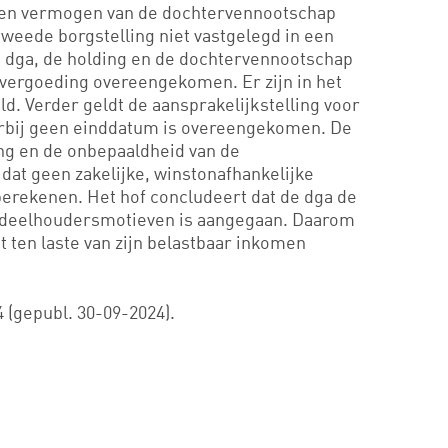
igen vermogen van de dochtervennootschap
tweede borgstelling niet vastgelegd in een
e dga, de holding en de dochtervennootschap
svergoeding overeengekomen. Er zijn in het
. Verder geldt de aansprakelijkstelling voor
rbij geen einddatum is overeengekomen. De
ing en de onbepaaldheid van de
dat geen zakelijke, winstonafhankelijke
berekenen. Het hof concludeert dat de dga de
andeelhoudersmotieven is aangegaan. Daarom
t ten laste van zijn belastbaar inkomen
 (gepubl. 30-09-2024).