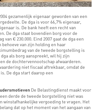
n 2004 gezamenlijk eigenaar geworden van een
gedeelte. De dga is voor 66,7% eigenaar,
igenaar is. De bank heeft een recht van
n. De dga staat bovendien borg voor de
g van € 230.000. Eind 2007 gaat de dga een
n behoeve van zijn holding en haar
imumbedrag van de tweede borgstelling is
ga als borg aanspreekt, wil hij zijn
g en de dochtervennootschap afwaarderen.
waardering niet fiscaal aftrekbaar, omdat de
 is. De dga start daarop een
De Belastingdienst maakt voor
houdersmotieven
een derde de tweede borgstelling niet was
 winstafhankelijke vergoeding te vragen. Het
r belang dat op het moment van het aangaan van