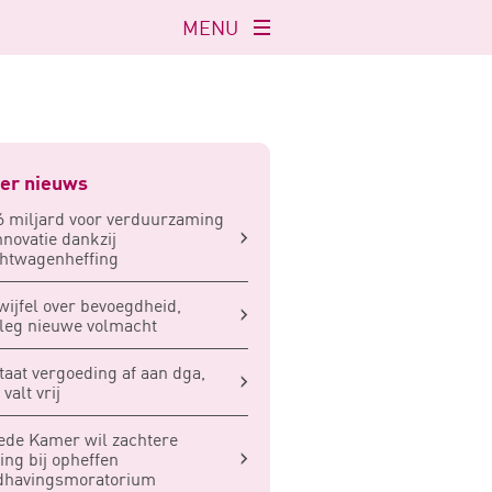
MENU
Navigatie
openen
er nieuws
6 miljard voor verduurzaming
nnovatie dankzij
htwagenheffing
twijfel over bevoegdheid,
leg nieuwe volmacht
taat vergoeding af aan dga,
valt vrij
de Kamer wil zachtere
ing bij opheffen
dhavingsmoratorium