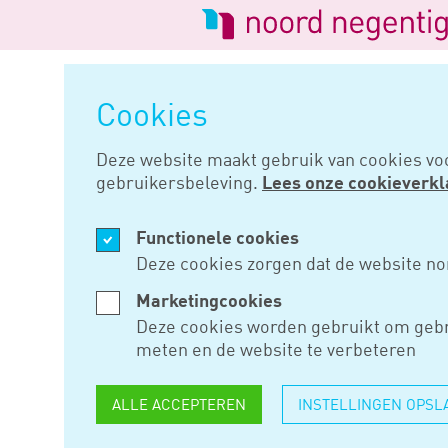
Logo
van
Navigatie
Noord
overslaan
Negentig
Cookies
Home
Nieuws
Borg staan voor
Deze website maakt gebruik van cookies vo
gebruikersbeleving.
Lees onze cookieverkl
OKT 10, 2024
Functionele cookies
BORG STAA
Deze cookies zorgen dat de website no
NEGATIEF 
Marketingcookies
Deze cookies worden gebruikt om gebr
ONZAKELI
meten en de website te verbeteren
ALLE ACCEPTEREN
INSTELLINGEN OPSL
Als een dga borg staat voor ee