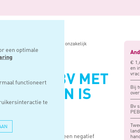
 bv met negatief vermogen is onzakelijk
or een optimale
And
aring
€ 1,
en i
vrac
N VOOR BV MET
rmaal functioneert
Bij 
VERMOGEN IS
over
uikersinteractie te
JK
Bv s
PEB 
Twee
AAN
land
n bv die op dat moment al een negatief
han