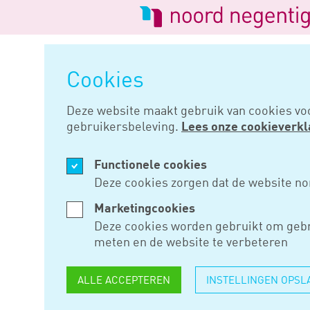
Logo
van
Navigatie
Noord
overslaan
Negentig
Cookies
Home
Nieuws
Brief onderneme
Deze website maakt gebruik van cookies vo
gebruikersbeleving.
Lees onze cookieverkl
MRT 07, 2023
Functionele cookies
BRIEF ON
Deze cookies zorgen dat de website no
OVER BET
Marketingcookies
Deze cookies worden gebruikt om gebr
BIJZONDER
meten en de website te verbeteren
ALLE ACCEPTEREN
INSTELLINGEN OPSL
De Belastingdienst geeft nader