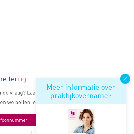
me terug
Meer informatie over
nde vraag? Laat je nummer
praktijkovername?
en we bellen je snel terug.