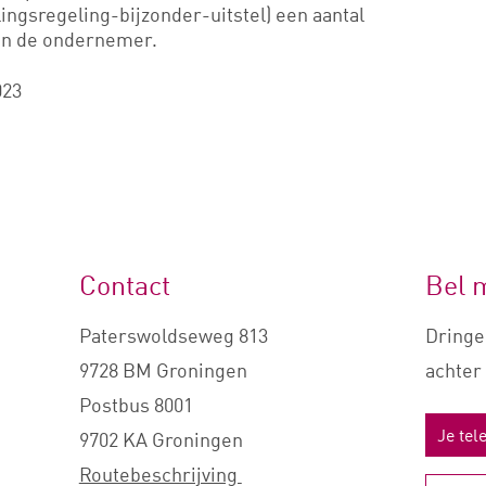
gsregeling-bijzonder-uitstel) een aantal
van de ondernemer.
023
Contact
Bel 
Paterswoldseweg 813
Dringe
9728 BM Groningen
achter 
Postbus 8001
9702 KA Groningen
Routebeschrijving