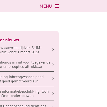
MENU
Navigatie
openen
er nieuws
w aanvraagtijdvak SLIM-
idie vanaf 1 maart 2023
bonus in ruil voor toegekende
nemersopties aftrekbaar
iging inbrengwaarde pand
 goed gemotiveerd zijn
 informatiebeschikking, toch
aftrek onderbouwen
83-dagenregeling geldt pas