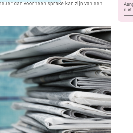
neller dan voorheen sprake kan zijn van een
Aang
niet