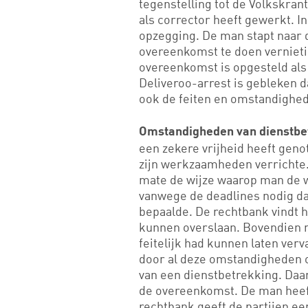
tegenstelling tot de Volkskrant
als corrector heeft gewerkt. 
opzegging. De man stapt naar 
overeenkomst te doen verniet
overeenkomst is opgesteld als
Deliveroo-arrest is gebleken d
ook de feiten en omstandighed
Omstandigheden van dienstbe
een zekere vrijheid heeft geno
zijn werkzaamheden verrichte.
mate de wijze waarop man de 
vanwege de deadlines nodig dat
bepaalde. De rechtbank vindt h
kunnen overslaan. Bovendien m
feitelijk had kunnen laten ve
door al deze omstandigheden oo
van een dienstbetrekking. Daa
de overeenkomst. De man heef
rechtbank geeft de partijen e