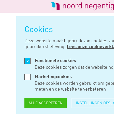
Logo
van
Navigatie
Noord
overslaan
Negentig
Cookies
Home
Nieuws
Corrector was f
Deze website maakt gebruik van cookies vo
gebruikersbeleving.
Lees onze cookieverkl
FEB 27, 2024
Functionele cookies
CORRECTO
Deze cookies zorgen dat de website no
FEITELIJK 
Marketingcookies
Deze cookies worden gebruikt om gebr
DIENSTBE
meten en de website te verbeteren
ALLE ACCEPTEREN
INSTELLINGEN OPSL
Sinds het Deliveroo-arrest moe