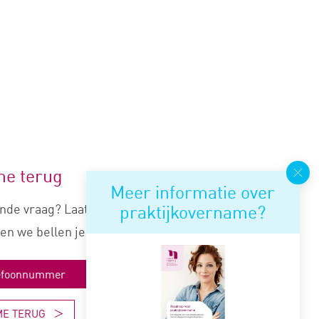
me terug
Meer informatie over
praktijkovername?
nde vraag? Laat je nummer
en we bellen je snel terug.
ME TERUG