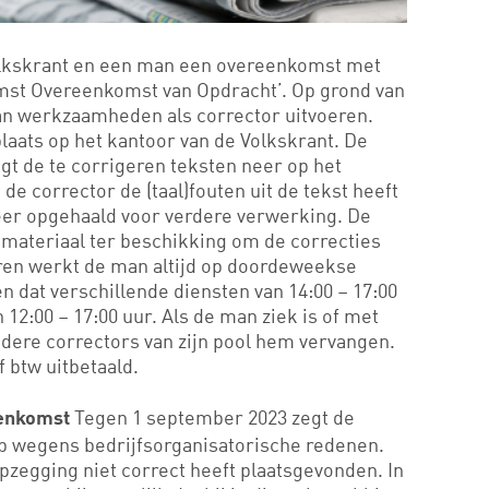
Volkskrant en een man een overeenkomst met
omst Overeenkomst van Opdracht’. Op grond van
n werkzaamheden als corrector uitvoeren.
ats op het kantoor van de Volkskrant. De
gt de te corrigeren teksten neer op het
de corrector de (taal)fouten uit de tekst heeft
eer opgehaald voor verdere verwerking. De
 materiaal ter beschikking om de correcties
jaren werkt de man altijd op doordeweekse
n dat verschillende diensten van 14:00 – 17:00
n 12:00 – 17:00 uur. Als de man ziek is of met
andere correctors van zijn pool hem vervangen.
f btw uitbetaald.
Tegen 1 september 2023 zegt de
eenkomst
p wegens bedrijfsorganisatorische redenen.
zegging niet correct heeft plaatsgevonden. In