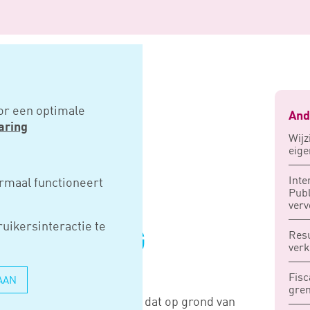
eitelijk in dienstbetrekking
or een optimale
And
aring
Wijz
eige
R WAS
Inte
rmaal functioneert
Publ
IN
verv
uikersinteractie te
TREKKING
Resu
verk
Fisc
AAN
gre
ten bedrijven erop letten dat op grond van