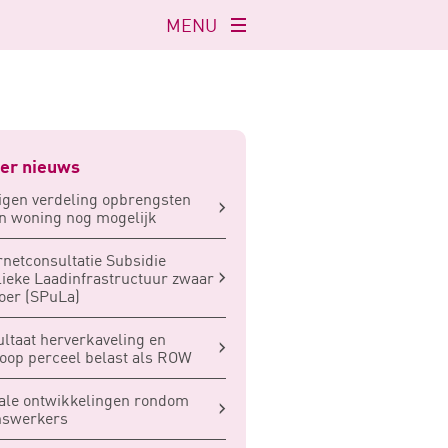
MENU
Navigatie
openen
er nieuws
igen verdeling opbrengsten
n woning nog mogelijk
rnetconsultatie Subsidie
ieke Laadinfrastructuur zwaar
oer (SPuLa)
ltaat herverkaveling en
oop perceel belast als ROW
ale ontwikkelingen rondom
nswerkers