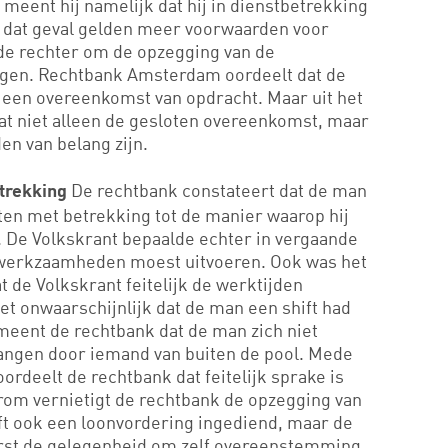
 meent hij namelijk dat hij in dienstbetrekking
In dat geval gelden meer voorwaarden voor
de rechter om de opzegging van de
igen. Rechtbank Amsterdam oordeelt dat de
 een overeenkomst van opdracht. Maar uit het
at niet alleen de gesloten overeenkomst, maar
en van belang zijn.
De rechtbank constateert dat de man
trekking
ten met betrekking tot de manier waarop hij
 De Volkskrant bepaalde echter in vergaande
werkzaamheden moest uitvoeren. Ook was het
 de Volkskrant feitelijk de werktijden
et onwaarschijnlijk dat de man een shift had
eent de rechtbank dat de man zich niet
rvangen door iemand van buiten de pool. Mede
rdeelt de rechtbank dat feitelijk sprake is
rom vernietigt de rechtbank de opzegging van
t ook een loonvordering ingediend, maar de
erst de gelegenheid om zelf overeenstemming