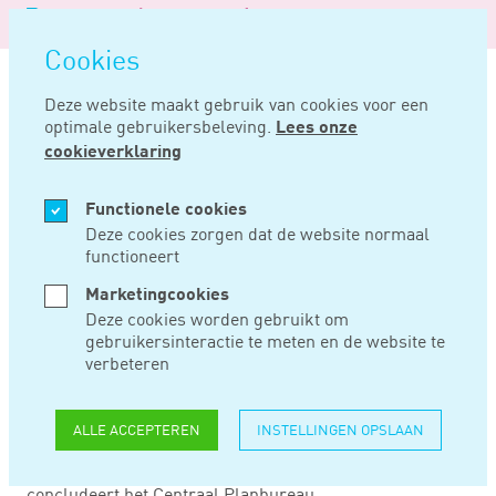
Logo
MENU
Navigatie
van
Navigatie
openen
Noord
Cookies
overslaan
Negentig
Deze website maakt gebruik van cookies voor een
optimale gebruikersbeleving.
Lees onze
Home
Nieuws
Cpb: coronasteun had eerder mogen eindigen
cookieverklaring
JUN 20, 2024
Functionele cookies
Deze cookies zorgen dat de website normaal
functioneert
CPB: CORONASTEUN
Marketingcookies
HAD EERDER
Deze cookies worden gebruikt om
gebruikersinteractie te meten en de website te
MOGEN EINDIGEN
verbeteren
ALLE ACCEPTEREN
INSTELLINGEN OPSLAAN
Vanuit economisch perspectief heeft het steunbeleid in
verband met de coronacrisis te lang geduurd, zo
concludeert het Centraal Planbureau.