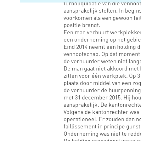
turboliquidatie van die vennoot
aansprakelijk stellen. In begi
voorkomen als een gewoon fail
positie brengt.
Een man verhuurt werkplekken
een onderneming op het gebie
Eind 2014 neemt een holding d
vennootschap. Op dat moment zi
de verhuurder weten niet lang
De man gaat niet akkoord met h
zitten voor één werkplek. Op 3
plaats door middel van een zog
de verhuurder de huurpenning
met 31 december 2015. Hij houd
aansprakelijk. De kantonrechte
Volgens de kantonrechter was d
operationeel. Er zouden dan no
faillissement in principe gunst
Onderneming was niet te redd
De holding procedeert vervol