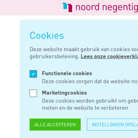
Logo
van
Navigatie
Noord
overslaan
Negentig
Cookies
Home
Nieuws
Crediteur niet 
Deze website maakt gebruik van cookies vo
gebruikersbeleving.
Lees onze cookieverkl
JUL 29, 2020
Functionele cookies
CREDITEUR
Deze cookies zorgen dat de website no
BENADEEL
Marketingcookies
Deze cookies worden gebruikt om gebr
TURBOLIQU
meten en de website te verbeteren
ALLE ACCEPTEREN
INSTELLINGEN OPSL
Als de bestuurders van een ve