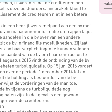
schap, riskeren zij dat de crediteuren hen
vaka
nsel is deze bestuurdersaansprakelijkheid te
lissement de crediteuren niet in een betere
 in een bedrijfsverzamelpand aan een bv met
d van managementinformatie en -rapportage.
e aandelen in die bv over van een andere
t de bv in financiële moeilijkheden. Zij laat
er aan haar verplichtingen te kunnen voldoen.
et aanbod van de bv om haar contract uit te
1 augustus 2015 vindt de ontbinding van de bv
eheten turboliquidatie. Op 15 juni 2016 vordert
en over de periode 1 december 2014 tot en
t de holding als bestuurder van de bv
r wijst de vorderingen van de man toe.
e bv tijdens de turboliquidatie nog
g baten zijn. In dat geval is een gewoon
iger voor de crediteuren.
en
gens bij Hof Arnhem-Leeuwarden om de