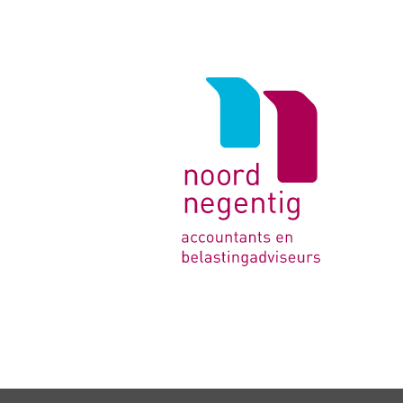
Logo
van
Noord
Negentig