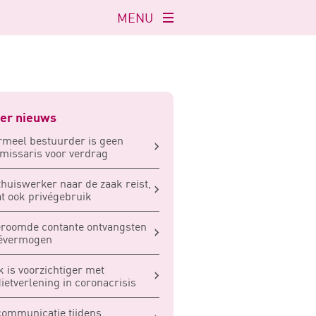
MENU
Navigatie
openen
er nieuws
rmeel bestuurder is geen
issaris voor verdrag
thuiswerker naar de zaak reist,
at ook privégebruik
roomde contante ontvangsten
vévermogen
 is voorzichtiger met
ietverlening in coronacrisis
ommunicatie tijdens