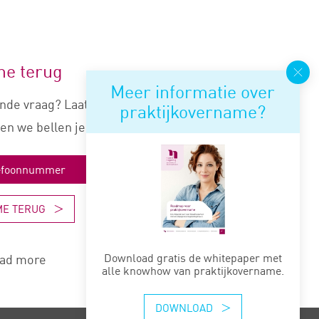
me terug
Meer informatie over
nde vraag? Laat je nummer
praktijkovername?
en we bellen je snel terug.
ME TERUG
Download gratis de whitepaper met
ad more
alle knowhow van praktijkovername.
DOWNLOAD