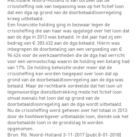
crisisheffing ook van toepassing was op het fictief loon
dat een dga op grond van de doorbetaaldloonregeling
kreeg uitbetaald.
Een financiële holding ging in bezwaar tegen de
crisisheffing die aan haar was opgelegd over het loon dat
aan de dga in 2013 was betaald. In dat jaar had zij een
bedrag van € 283.632 aan de dga betaald. Hierin was
inbegrepen de doorbetaling van een vergoeding van €
96.424 voor de werkzaamheden die de dga had verricht
voor een vennootschap waarin de holding een belang had
van 17%. De holding betwistte onder meer dat de
crisisheffing kan worden toegepast over loon dat op
grond van de doorbetaaldloonregeling aan de dga was
betaald. Maar de rechtbank oordeelde dat het loon uit
tegenwoordige dienstbetrekking mede het fictief loon
omvat evenals het loon dat op grond van de
doorbetaaldloonregeling aan de dga wordt uitbetaald.
Nu de crisisheffing werd geheven over het totaal in 2013
door de hoofdwerkgever uitbetaalde loon, diende ook het
doorbetaalde loon in de grondslag te worden
opgenomen.
Bron: Rb. Noord-Holland 3-11-2017 (publ.8-01-2018)