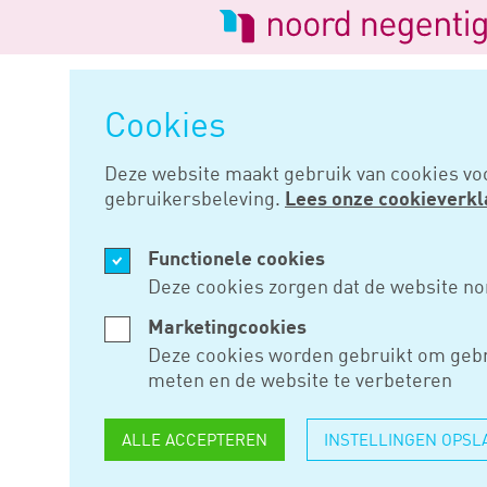
Logo
van
Navigatie
Noord
overslaan
Negentig
Cookies
Home
Nieuws
Denk aan het v
Deze website maakt gebruik van cookies vo
gebruikersbeleving.
Lees onze cookieverkl
NOV 09, 2015
Functionele cookies
DENK AAN
Deze cookies zorgen dat de website no
VERREKEN
Marketingcookies
Deze cookies worden gebruikt om gebr
HUWELIJK
meten en de website te verbeteren
VOORWAA
ALLE ACCEPTEREN
INSTELLINGEN OPSL