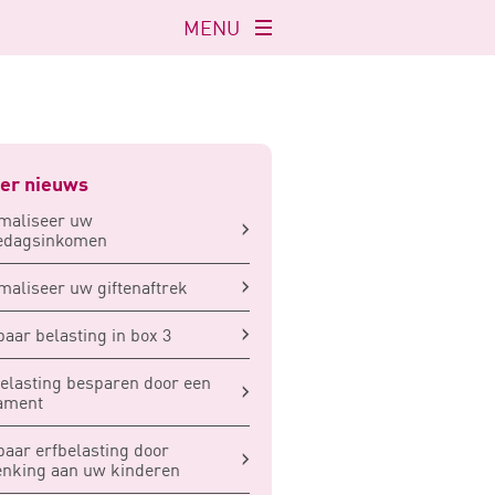
MENU
Navigatie
openen
er nieuws
maliseer uw
edagsinkomen
maliseer uw giftenaftrek
aar belasting in box 3
elasting besparen door een
ament
aar erfbelasting door
nking aan uw kinderen