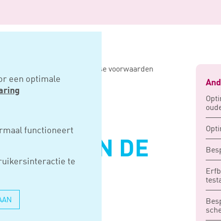
errekenbeding in de huwelijkse voorwaarden
or een optimale
And
aring
Opti
oud
 HET
Opti
rmaal functioneert
BEDING IN DE
Besp
uikersinteractie te
SE
Erfb
test
RDEN
AAN
Besp
sche