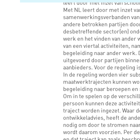
leert door met inzet van schol
Met NL leert door met inzet v
samenwerkingsverbanden van 
andere betrokken partijen doo
desbetreffende sector(en) ond
werk en het vinden van ander 
van een viertal activiteiten, n
begeleiding naar ander werk. 
uitgevoerd door partijen binn
aanbieders. Voor de regeling i
In de regeling worden vier su
maatwerktrajecten kunnen wo
begeleiding naar beroepen en 
Om in te spelen op de verschi
persoon kunnen deze activitei
traject worden ingezet. Waar 
ontwikkeladvies, heeft de and
nodig om door te stromen naa
wordt daarom voorzien. Per d
en dat traject kan zoals besch