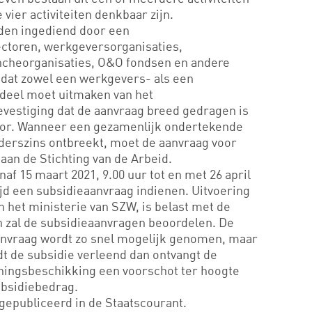
 vier activiteiten denkbaar zijn.
den ingediend door een
toren, werkgeversorganisaties,
cheorganisaties, O&O fondsen en andere
 dat zowel een werkgevers- als een
deel moet uitmaken van het
vestiging dat de aanvraag breed gedragen is
tor. Wanneer een gezamenlijk ondertekende
nderszins ontbreekt, moet de aanvraag voor
aan de Stichting van de Arbeid.
f 15 maart 2021, 9.00 uur tot en met 26 april
ijd een subsidieaanvraag indienen. Uitvoering
n het ministerie van SZW, is belast met de
n zal de subsidieaanvragen beoordelen. De
anvraag wordt zo snel mogelijk genomen, maar
dt de subsidie verleend dan ontvangt de
eningsbeschikking een voorschot ter hoogte
ubsidiebedrag.
 gepubliceerd in de Staatscourant.