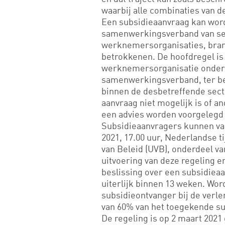
waarbij alle combinaties van de
Een subsidieaanvraag kan wor
samenwerkingsverband van sec
werknemersorganisaties, bran
betrokkenen. De hoofdregel is
werknemersorganisatie onder
samenwerkingsverband, ter be
binnen de desbetreffende sec
aanvraag niet mogelijk is of a
een advies worden voorgelegd 
Subsidieaanvragers kunnen vana
2021, 17.00 uur, Nederlandse t
van Beleid (UVB), onderdeel va
uitvoering van deze regeling e
beslissing over een subsidiea
uiterlijk binnen 13 weken. Wor
subsidieontvanger bij de verl
van 60% van het toegekende s
De regeling is op 2 maart 2021