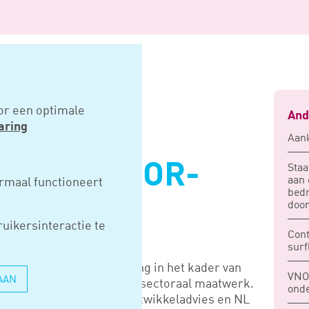
door-regeling
or een optimale
And
aring
Aank
LEERT DOOR-
Staa
aan 
rmaal functioneert
bedr
door
uikersinteractie te
Cont
surf
en heeft een derde regeling in het kader van
VNO-
AAN
 leert door met inzet van sectoraal maatwerk.
onde
leert door met inzet van ontwikkeladvies en NL