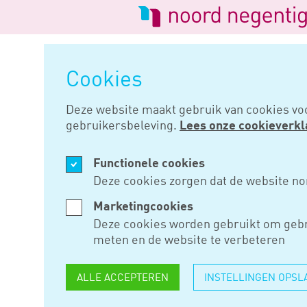
Logo
van
Navigatie
Noord
overslaan
Negentig
Cookies
Home
Nieuws
Derde nl leert 
Deze website maakt gebruik van cookies vo
gebruikersbeleving.
Lees onze cookieverkl
MRT 02, 2021
Functionele cookies
DERDE NL 
Deze cookies zorgen dat de website no
REGELING
Marketingcookies
Deze cookies worden gebruikt om gebr
meten en de website te verbeteren
Het ministerie van Sociale Zak
ALLE ACCEPTEREN
INSTELLINGEN OPSL
NL leert door gepubliceerd: NL
In 2020 zijn de regelingen NL 