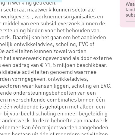
ing in werking getreden.
Waa
an sectoraal maatwerk kunnen sectorale
lan
subs
werkgevers-, werknemersorganisaties en
r middel van een subsidieverzoek binnen de
ersteuning bieden voor het behouden van
werk. Daarbij kan het gaan om het aanbieden
amelijk ontwikkeladvies, scholing, EVC of
De activiteiten kunnen zowel worden
en het samenwerkingsverband als door externe
s een bedrag van € 71, 5 miljoen beschikbaar.
bsidiabele activiteiten genoemd waarmee
rden vormgegeven: ontwikkeladvies,
sectoren waar kansen liggen, scholing en EVC.
llende ondersteuningsbehoeften van een
ten in verschillende combinaties binnen één
de één voldoende is geholpen met alleen een
er bijvoorbeeld scholing en meer begeleiding
r ander werk. In deze behoefte aan maatwerk
eelnemer kan één traject worden aangeboden
reven bestaan uit één of meerdere activiteiten