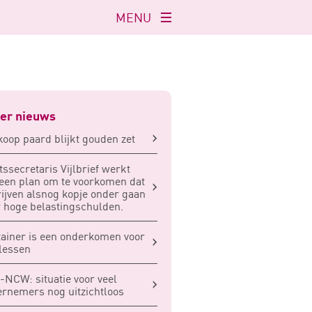
MENU
Navigatie
openen
er nieuws
oop paard blijkt gouden zet
tssecretaris Vijlbrief werkt
een plan om te voorkomen dat
ijven alsnog kopje onder gaan
 hoge belastingschulden.
ainer is een onderkomen voor
lessen
NCW: situatie voor veel
rnemers nog uitzichtloos