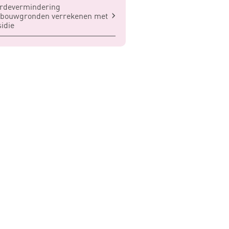
rdevermindering
dbouwgronden verrekenen met
idie