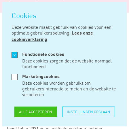
Logo
MENU
Navigatie
van
Navigatie
openen
Noord
Cookies
overslaan
Negentig
Deze website maakt gebruik van cookies voor een
optimale gebruikersbeleving.
Lees onze
Home
Nieuws
Derde steunpakket coronacrisis
cookieverklaring
AUG 31, 2020
Functionele cookies
Deze cookies zorgen dat de website normaal
functioneert
DERDE
Marketingcookies
STEUNPAKKET
Deze cookies worden gebruikt om
gebruikersinteractie te meten en de website te
CORONACRISIS
verbeteren
ALLE ACCEPTEREN
INSTELLINGEN OPSLAAN
Het kabinet komt met een derde steun- en herstelpakket
voor ondernemers en werkenden. Het nieuwe pakket
loopt tot in 2021 en is gestoeld op steun, helpen