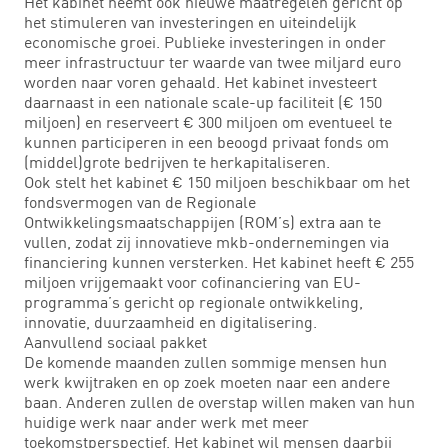
Het kabinet neemt ook nieuwe maatregelen gericht op
het stimuleren van investeringen en uiteindelijk
economische groei. Publieke investeringen in onder
meer infrastructuur ter waarde van twee miljard euro
worden naar voren gehaald. Het kabinet investeert
daarnaast in een nationale scale-up faciliteit (€ 150
miljoen) en reserveert € 300 miljoen om eventueel te
kunnen participeren in een beoogd privaat fonds om
(middel)grote bedrijven te herkapitaliseren.
Ook stelt het kabinet € 150 miljoen beschikbaar om het
fondsvermogen van de Regionale
Ontwikkelingsmaatschappijen (ROM’s) extra aan te
vullen, zodat zij innovatieve mkb-ondernemingen via
financiering kunnen versterken. Het kabinet heeft € 255
miljoen vrijgemaakt voor cofinanciering van EU-
programma’s gericht op regionale ontwikkeling,
innovatie, duurzaamheid en digitalisering.
Aanvullend sociaal pakket
De komende maanden zullen sommige mensen hun
werk kwijtraken en op zoek moeten naar een andere
baan. Anderen zullen de overstap willen maken van hun
huidige werk naar ander werk met meer
toekomstperspectief. Het kabinet wil mensen daarbij