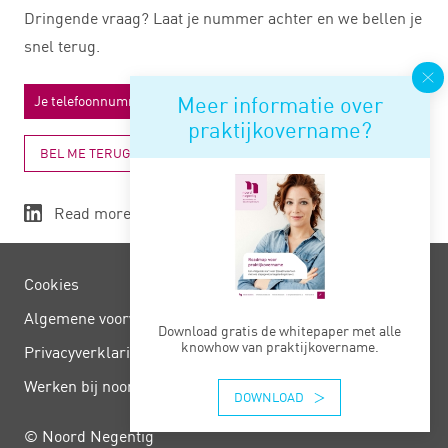
Dringende vraag? Laat je nummer achter en we bellen je
snel terug.
Meer informatie over
praktijkovername?
BEL ME TERUG
Read more
Cookies
Algemene voorwaarden
Download gratis de whitepaper met alle
knowhow van praktijkovername.
Privacy­verklaring
Werken bij noord negentig
DOWNLOAD
© Noord Negentig