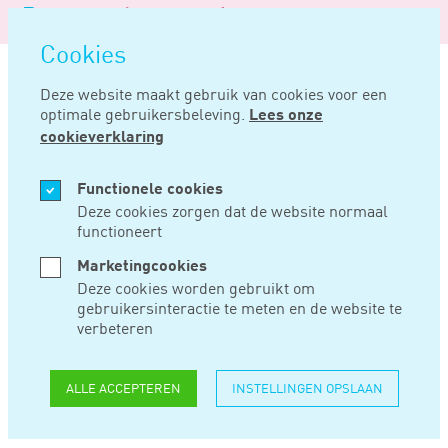
Logo
MENU
Navigatie
van
Navigatie
openen
Noord
Cookies
overslaan
Negentig
Deze website maakt gebruik van cookies voor een
optimale gebruikersbeleving.
Lees onze
Home
Nieuws
Door latere erkenning als erfgenaam geen aanslag successie
cookieverklaring
MEI 03, 2022
Functionele cookies
Deze cookies zorgen dat de website normaal
functioneert
DOOR LATERE
Marketingcookies
ERKENNING ALS
Deze cookies worden gebruikt om
gebruikersinteractie te meten en de website te
ERFGENAAM GEEN
verbeteren
AANSLAG
ALLE ACCEPTEREN
INSTELLINGEN OPSLAAN
SUCCESSIE