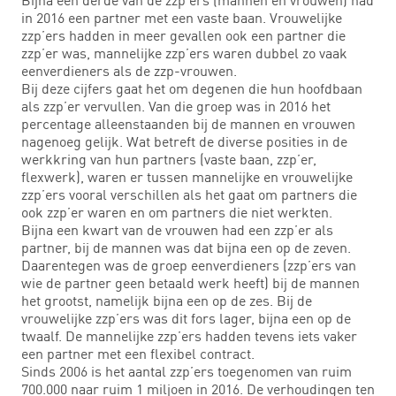
in 2016 een partner met een vaste baan. Vrouwelijke
zzp’ers hadden in meer gevallen ook een partner die
zzp’er was, mannelijke zzp’ers waren dubbel zo vaak
eenverdieners als de zzp-vrouwen.
Bij deze cijfers gaat het om degenen die hun hoofdbaan
als zzp’er vervullen. Van die groep was in 2016 het
percentage alleenstaanden bij de mannen en vrouwen
nagenoeg gelijk. Wat betreft de diverse posities in de
werkkring van hun partners (vaste baan, zzp’er,
flexwerk), waren er tussen mannelijke en vrouwelijke
zzp’ers vooral verschillen als het gaat om partners die
ook zzp’er waren en om partners die niet werkten.
Bijna een kwart van de vrouwen had een zzp’er als
partner, bij de mannen was dat bijna een op de zeven.
Daarentegen was de groep eenverdieners (zzp’ers van
wie de partner geen betaald werk heeft) bij de mannen
het grootst, namelijk bijna een op de zes. Bij de
vrouwelijke zzp’ers was dit fors lager, bijna een op de
twaalf. De mannelijke zzp’ers hadden tevens iets vaker
een partner met een flexibel contract.
Sinds 2006 is het aantal zzp’ers toegenomen van ruim
700.000 naar ruim 1 miljoen in 2016. De verhoudingen ten