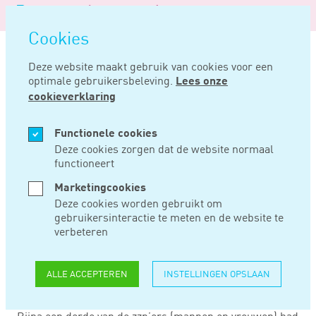
Logo
MENU
Navigatie
van
Navigatie
openen
Noord
Cookies
overslaan
Negentig
Deze website maakt gebruik van cookies voor een
optimale gebruikersbeleving.
Lees onze
Home
Nieuws
Een op drie zzp’ers heeft partner met vaste baan
cookieverklaring
JUN 16, 2017
Functionele cookies
Deze cookies zorgen dat de website normaal
functioneert
EEN OP DRIE
Marketingcookies
ZZP’ERS HEEFT
Deze cookies worden gebruikt om
gebruikersinteractie te meten en de website te
PARTNER MET
verbeteren
VASTE BAAN
ALLE ACCEPTEREN
INSTELLINGEN OPSLAAN
Bijna een derde van de zzp’ers (mannen en vrouwen) had