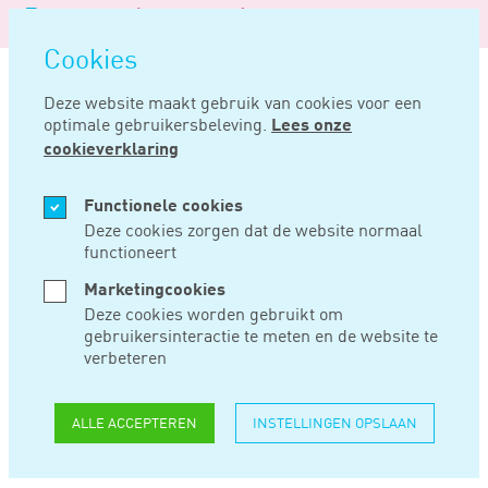
Logo
MENU
Navigatie
van
Navigatie
openen
Noord
Cookies
overslaan
Negentig
Deze website maakt gebruik van cookies voor een
optimale gebruikersbeleving.
Lees onze
Home
Nieuws
Eenmalige verruiming vergunningen voor aziatische koks
cookieverklaring
JAN 25, 2019
Functionele cookies
Deze cookies zorgen dat de website normaal
functioneert
EENMALIGE
Marketingcookies
VERRUIMING
Deze cookies worden gebruikt om
gebruikersinteractie te meten en de website te
VERGUNNINGEN
verbeteren
VOOR AZIATISCHE
ALLE ACCEPTEREN
INSTELLINGEN OPSLAAN
KOKS