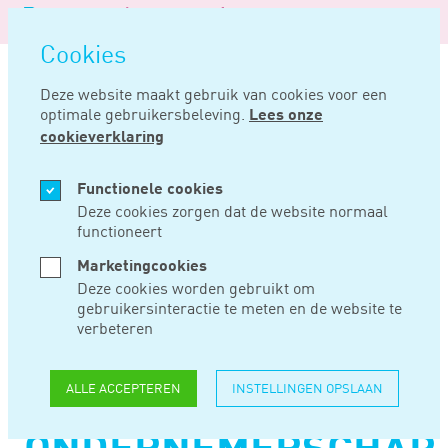
Logo
MENU
Navigatie
van
Navigatie
openen
Noord
Cookies
overslaan
Negentig
Deze website maakt gebruik van cookies voor een
optimale gebruikersbeleving.
Lees onze
Home
Nieuws
Eigen declaratierecht niet noodzakelijk voor ondernemerschap
cookieverklaring
DEC 05, 2018
Functionele cookies
Deze cookies zorgen dat de website normaal
functioneert
EIGEN
Marketingcookies
DECLARATIERECHT
Deze cookies worden gebruikt om
gebruikersinteractie te meten en de website te
NIET
verbeteren
NOODZAKELIJK
ALLE ACCEPTEREN
INSTELLINGEN OPSLAAN
VOOR