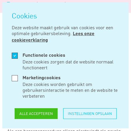
Logo
MENU
Navigatie
van
Navigatie
openen
Noord
Cookies
overslaan
Negentig
Deze website maakt gebruik van cookies voor een
optimale gebruikersbeleving.
Lees onze
Home
Nieuws
Eisen dat inspecteur op kantoor komt? geen pkv!
cookieverklaring
OKT 12, 2022
Functionele cookies
Deze cookies zorgen dat de website normaal
functioneert
EISEN DAT
Marketingcookies
INSPECTEUR OP
Deze cookies worden gebruikt om
gebruikersinteractie te meten en de website te
KANTOOR KOMT?
verbeteren
GEEN PKV!
ALLE ACCEPTEREN
INSTELLINGEN OPSLAAN
Als een beroepsprocedure alleen plaatsvindt als gevolg