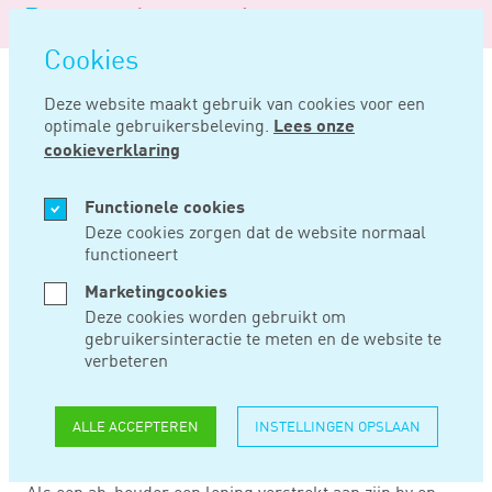
Logo
MENU
Navigatie
van
Navigatie
openen
Noord
Cookies
overslaan
Negentig
Deze website maakt gebruik van cookies voor een
optimale gebruikersbeleving.
Lees onze
Home
Nieuws
Emigratie zeer relevant bij verstrekken lening aan bv
cookieverklaring
MRT 20, 2019
Functionele cookies
Deze cookies zorgen dat de website normaal
functioneert
EMIGRATIE ZEER
Marketingcookies
RELEVANT BIJ
Deze cookies worden gebruikt om
gebruikersinteractie te meten en de website te
VERSTREKKEN
verbeteren
LENING AAN BV
ALLE ACCEPTEREN
INSTELLINGEN OPSLAAN
Als een ab-houder een lening verstrekt aan zijn bv en