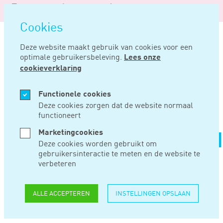
Logo
MENU
Navigatie
van
Navigatie
openen
Noord
Cookies
overslaan
Negentig
Deze website maakt gebruik van cookies voor een
optimale gebruikersbeleving.
Lees onze
Home
Nieuws
Extra tegemoetkomingen in het belastingplan 2016
cookieverklaring
NOV 20, 2015
Functionele cookies
Deze cookies zorgen dat de website normaal
functioneert
EXTRA
Marketingcookies
TEGEMOETKOMINGEN
Deze cookies worden gebruikt om
gebruikersinteractie te meten en de website te
IN HET
verbeteren
BELASTINGPLAN
ALLE ACCEPTEREN
INSTELLINGEN OPSLAAN
2016