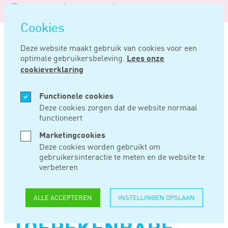
Logo
MENU
Navigatie
van
Navigatie
openen
Noord
Cookies
overslaan
Negentig
Deze website maakt gebruik van cookies voor een
optimale gebruikersbeleving.
Lees onze
Home
Nieuws
Foutenleer van toepassing op fout bij bepaling van aan vaste inrichting toerekenbare winst
cookieverklaring
JUN 11, 2025
Functionele cookies
Deze cookies zorgen dat de website normaal
functioneert
FOUTENLEER VAN
Marketingcookies
TOEPASSING OP
Deze cookies worden gebruikt om
gebruikersinteractie te meten en de website te
FOUT BIJ BEPALING
verbeteren
VAN AAN VASTE
ALLE ACCEPTEREN
INSTELLINGEN OPSLAAN
INRICHTING