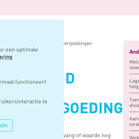
end beleid voor letselschadevergoedingen
or een optimale
And
aring
Meld
stee
UNSTIGEND
Lage
rmaal functioneert
toeg
OR
Toen
uikersinteractie te
HADEVERGOEDINGE
divi
Aanv
stra
AAN
n aanspraak waarvan de omvang of waarde nog
Verk