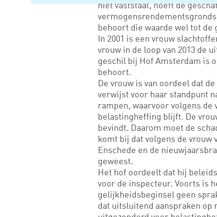
niet vaststaat, hoeft de gescha
vermogensrendementsgrondslag
behoort die waarde wel tot de 
In 2001 is een vrouw slachtoffe
vrouw in de loop van 2013 de u
geschil bij Hof Amsterdam is of
behoort.
De vrouw is van oordeel dat de 
verwijst voor haar standpunt na
rampen, waarvoor volgens de 
belastingheffing blijft. De vrou
bevindt. Daarom moet de schad
komt bij dat volgens de vrouw 
Enschede en de nieuwjaarsbra
geweest.
Het hof oordeelt dat hij beleid
voor de inspecteur. Voorts is h
gelijkheidsbeginsel geen sprak
dat uitsluitend aanspraken op
uitgezonderd voor belastinghef