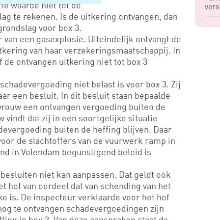
tte waarde niet tot de
vers
 te rekenen. Is de uitkering ontvangen, dan
grondslag voor box 3.
r van een gasexplosie. Uiteindelijk ontvangt de
itkering van haar verzekeringsmaatschappij. In
 de ontvangen uitkering niet tot box 3
schadevergoeding niet belast is voor box 3. Zij
ar een besluit. In dit besluit staan bepaalde
vrouw een ontvangen vergoeding buiten de
w vindt dat zij in een soortgelijke situatie
evergoeding buiten de heffing blijven. Daar
voor de slachtoffers van de vuurwerk ramp in
nd in Volendam begunstigend beleid is
sbesluiten niet kan aanpassen. Dat geldt ook
et hof van oordeel dat van schending van het
e is. De inspecteur verklaarde voor het hof
 nog te ontvangen schadevergoedingen zijn
fing in box 3. Van deze aanspraken staat de