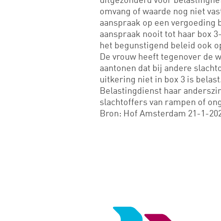
omvang of waarde nog niet vast.
aanspraak op een vergoeding be
aanspraak nooit tot haar box 
het begunstigend beleid ook o
De vrouw heeft tegenover de w
aantonen dat bij andere slacht
uitkering niet in box 3 is bel
Belastingdienst haar anderszi
slachtoffers van rampen of ong
Bron: Hof Amsterdam 21-1-20
Logo
van