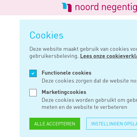
Logo
van
Navigatie
Noord
overslaan
Negentig
Cookies
Home
Nieuws
Geen begunstig
Deze website maakt gebruik van cookies vo
gebruikersbeleving.
Lees onze cookieverkl
FEB 25, 2020
Functionele cookies
GEEN BEG
Deze cookies zorgen dat de website no
BELEID VO
Marketingcookies
Deze cookies worden gebruikt om gebr
LETSELSC
meten en de website te verbeteren
ALLE ACCEPTEREN
INSTELLINGEN OPSL
Iemand die recht heeft op ee