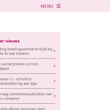
MENU
Navigatie
openen
er nieuws
ing betalingsonmacht blijft bij
ds te laat betalen
 sectorpremie correct
epast
ame r.c.-schuld is
N
denduitkering aan dga
raag loonkostensubsidies kan
ks simpeler
apte afkoop pensioen door