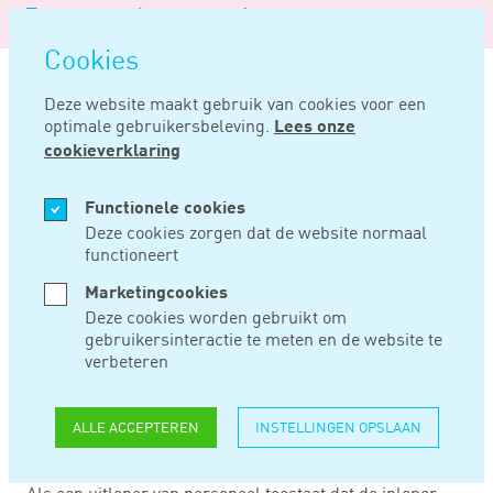
Logo
MENU
Navigatie
van
Navigatie
openen
Noord
Cookies
overslaan
Negentig
Deze website maakt gebruik van cookies voor een
optimale gebruikersbeleving.
Lees onze
Home
Nieuws
Geen excuus om betaling op g-rekening uit te stellen
cookieverklaring
DEC 02, 2021
Functionele cookies
Deze cookies zorgen dat de website normaal
functioneert
GEEN EXCUUS OM
Marketingcookies
BETALING OP G-
Deze cookies worden gebruikt om
gebruikersinteractie te meten en de website te
REKENING UIT TE
verbeteren
STELLEN
ALLE ACCEPTEREN
INSTELLINGEN OPSLAAN
Als een uitlener van personeel toestaat dat de inlener