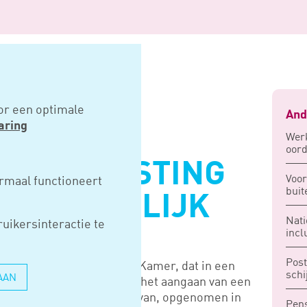
asting bij aangaan huwelijk
or een optimale
And
aring
Werk
oord
ENKBELASTING
Voor
rmaal functioneert
buit
AAN HUWELIJK
Nati
uikersinteractie te
incl
Post
jn toezegging in de Eerste Kamer, dat in een
schi
AAN
lasting wordt geheven bij het aangaan van een
arden of het wijzigen daarvan, opgenomen in
Pen