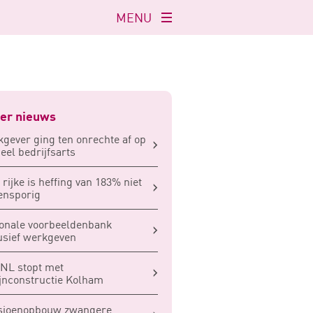
MENU
Navigatie
openen
er nieuws
gever ging ten onrechte af op
eel bedrijfsarts
 rijke is heffing van 183% niet
ensporig
onale voorbeeldenbank
usief werkgeven
NL stopt met
jnconstructie Kolham
sioenopbouw zwangere