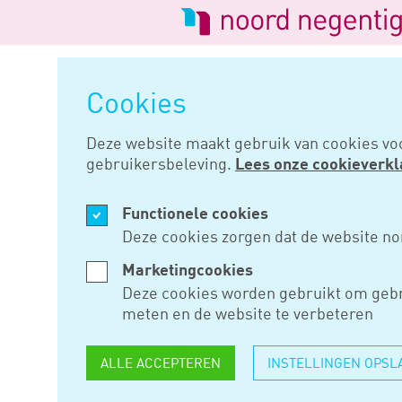
Logo
van
Navigatie
Noord
overslaan
Negentig
Cookies
Home
Nieuws
Geen schenkbel
Deze website maakt gebruik van cookies vo
gebruikersbeleving.
Lees onze cookieverkl
APR 05, 2018
Functionele cookies
GEEN SCH
Deze cookies zorgen dat de website no
BIJ AANG
Marketingcookies
Deze cookies worden gebruikt om gebr
meten en de website te verbeteren
Staatssecretaris Snel heeft zi
ALLE ACCEPTEREN
INSTELLINGEN OPSL
aantal situaties geen schenkbe
huwelijk of huwelijkse voorwa