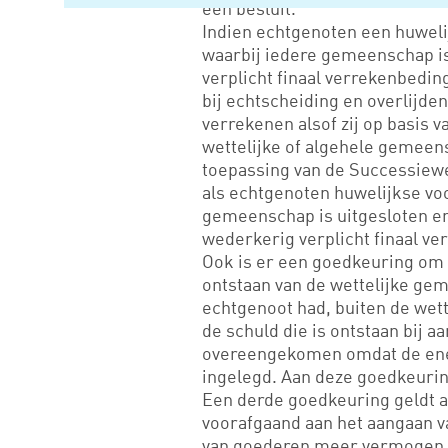
een besluit.
Indien echtgenoten een huwel
waarbij iedere gemeenschap is
verplicht finaal verrekenbedin
bij echtscheiding en overlijden
verrekenen alsof zij op basis v
wettelijke of algehele gemeens
toepassing van de Successiewet
als echtgenoten huwelijkse v
gemeenschap is uitgesloten en 
wederkerig verplicht finaal v
Ook is er een goedkeuring om d
ontstaan van de wettelijke g
echtgenoot had, buiten de wet
de schuld die is ontstaan bij a
overeengekomen omdat de ene
ingelegd. Aan deze goedkeurin
Een derde goedkeuring geldt a
voorafgaand aan het aangaan v
van goederen meer vermogen b