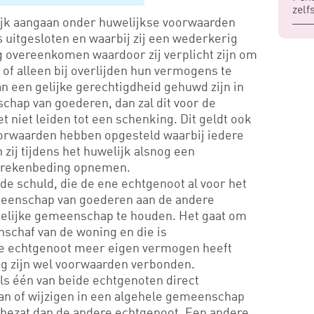
zelf
ijk aangaan onder huwelijkse voorwaarden
 uitgesloten en waarbij zij een wederkerig
g overeenkomen waardoor zij verplicht zijn om
 of alleen bij overlijden hun vermogens te
an een gelijke gerechtigdheid gehuwd zijn in
chap van goederen, dan zal dit voor de
 niet leiden tot een schenking. Dit geldt ook
oorwaarden hebben opgesteld waarbij iedere
zij tijdens het huwelijk alsnog een
errekenbeding opnemen.
e schuld, die de ene echtgenoot al voor het
emeenschap van goederen aan de andere
telijke gemeenschap te houden. Het gaat om
anschaf van de woning en die is
 echtgenoot meer eigen vermogen heeft
g zijn wel voorwaarden verbonden.
ls één van beide echtgenoten direct
an of wijzigen in een algehele gemeenschap
ezat dan de andere echtgenoot. Een andere