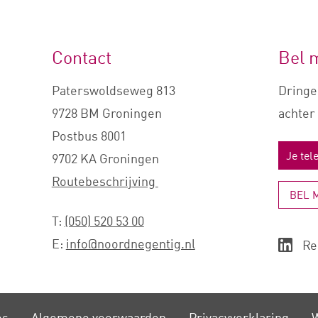
Contact
Bel 
Paterswoldseweg 813
Dringe
9728 BM Groningen
achter 
Postbus 8001
9702 KA Groningen
Routebeschrijving
BEL 
T:
(050) 520 53 00
E:
info@noordnegentig.nl
Re
es
Algemene voorwaarden
Privacy­verklaring
W