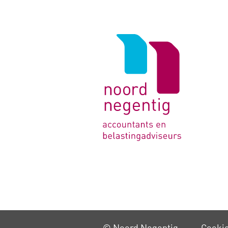
Logo
van
Noord
Negentig
© Noord Negentig
Cooki