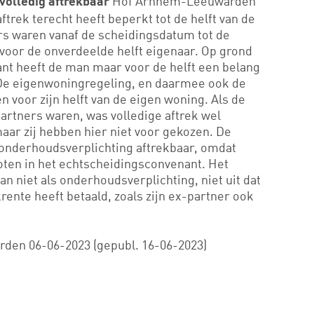
Hof Arnhem-Leeuwarden
volledig aftrekbaar
ftrek terecht heeft beperkt tot de helft van de
s waren vanaf de scheidingsdatum tot de
voor de onverdeelde helft eigenaar. Op grond
nt heeft de man maar voor de helft een belang
 De eigenwoningregeling, en daarmee ook de
n voor zijn helft van de eigen woning. Als de
partners waren, was volledige aftrek wel
maar zij hebben hier niet voor gekozen. De
n onderhoudsverplichting aftrekbaar, omdat
sloten in het echtscheidingsconvenant. Het
an niet als onderhoudsverplichting, niet uit dat
ente heeft betaald, zoals zijn ex-partner ook
en 06-06-2023 (gepubl. 16-06-2023)