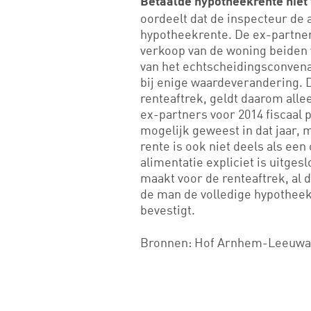
Betaalde hypotheekrente niet 
oordeelt dat de inspecteur de a
hypotheekrente. De ex-partner
verkoop van de woning beiden 
van het echtscheidingsconvena
bij enige waardeverandering.
renteaftrek, geldt daarom allee
ex-partners voor 2014 fiscaal 
mogelijk geweest in dat jaar, 
rente is ook niet deels als ee
alimentatie expliciet is uitge
maakt voor de renteaftrek, al d
de man de volledige hypotheekr
bevestigt.
Bronnen: Hof Arnhem-Leeuward