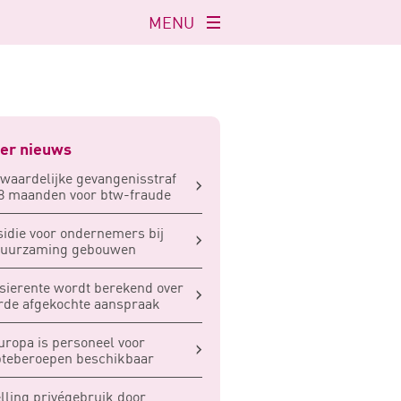
MENU
Navigatie
openen
er nieuws
waardelijke gevangenisstraf
8 maanden voor btw-fraude
idie voor ondernemers bij
duurzaming gebouwen
sierente wordt berekend over
de afgekochte aanspraak
uropa is personeel voor
teberoepen beschikbaar
elling privégebruik door