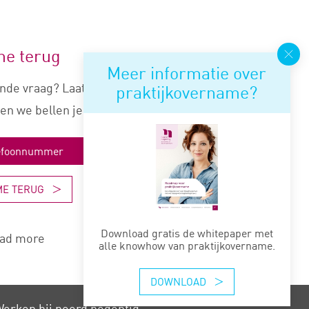
me terug
Meer informatie over
nde vraag? Laat je nummer
praktijkovername?
en we bellen je snel terug.
ME TERUG
Download gratis de whitepaper met
ad more
alle knowhow van praktijkovername.
DOWNLOAD
erken bij noord negentig