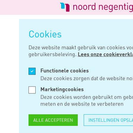
Logo
van
Navigatie
Noord
overslaan
Negentig
Cookies
Home
Nieuws
Deze website maakt gebruik van cookies vo
gebruikersbeleving.
Lees onze cookieverkl
JUN 20, 2023
Functionele cookies
GEEN VOLL
Deze cookies zorgen dat de website no
VOOR NA E
Marketingcookies
Deze cookies worden gebruikt om gebr
BETAALDE
meten en de website te verbeteren
HYPOTHEE
ALLE ACCEPTEREN
INSTELLINGEN OPSL