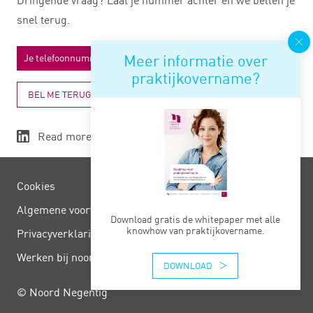
snel terug.
Meer informatie over
praktijkovername?
BEL ME TERUG
Read more
Cookies
Algemene voorwaarden
Download gratis de whitepaper met alle
knowhow van praktijkovername.
Privacy­verklaring
Werken bij noord negentig
DOWNLOAD
© Noord Negentig