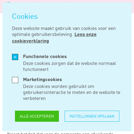
Logo
MENU
Navigatie
van
Navigatie
openen
Noord
Cookies
overslaan
Negentig
Deze website maakt gebruik van cookies voor een
optimale gebruikersbeleving.
Lees onze
Home
Nieuws
Gemeente kan tijd nemen voor uitspraak woz-bezwaar
cookieverklaring
APR 15, 2019
Functionele cookies
Deze cookies zorgen dat de website normaal
functioneert
GEMEENTE KAN
Marketingcookies
TIJD NEMEN VOOR
Deze cookies worden gebruikt om
gebruikersinteractie te meten en de website te
UITSPRAAK WOZ-
verbeteren
BEZWAAR
ALLE ACCEPTEREN
INSTELLINGEN OPSLAAN
Naast het feit dat voor de gemeente een afwijkende