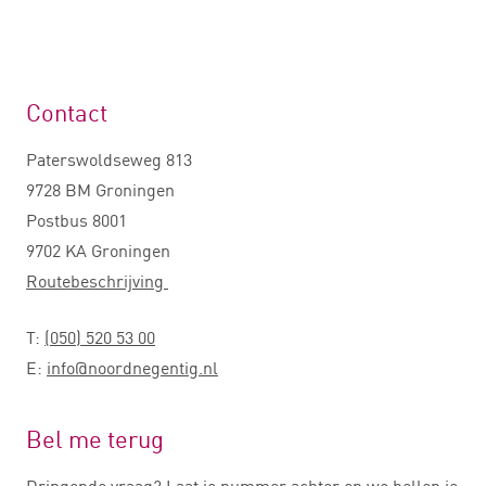
Contact
Paterswoldseweg 813
9728 BM Groningen
Postbus 8001
9702 KA Groningen
Routebeschrijving
T:
(050) 520 53 00
E:
info@noordnegentig.nl
Bel me terug
Dringende vraag? Laat je nummer achter en we bellen je