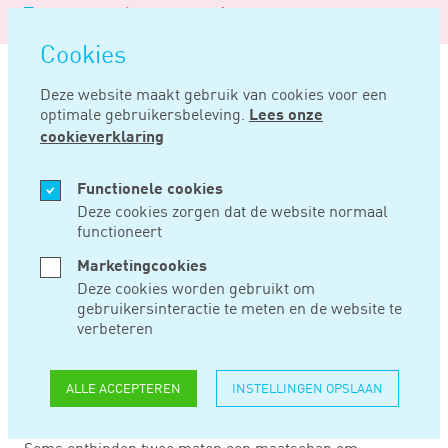
Logo
MENU
Navigatie
van
Navigatie
openen
Noord
Cookies
overslaan
Negentig
Deze website maakt gebruik van cookies voor een
optimale gebruikersbeleving.
Lees onze
Home
Nieuws
Gewijzigde winstverdeling wijst op nieuwe maatschap
cookieverklaring
DEC 02, 2021
Functionele cookies
Deze cookies zorgen dat de website normaal
functioneert
GEWIJZIGDE
Marketingcookies
WINSTVERDELING
Deze cookies worden gebruikt om
gebruikersinteractie te meten en de website te
WIJST OP NIEUWE
verbeteren
MAATSCHAP
ALLE ACCEPTEREN
INSTELLINGEN OPSLAAN
Soms ontbinden twee maten een maatschap om