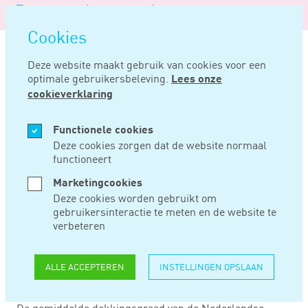
Logo
MENU
Navigatie
van
Navigatie
openen
Noord
Cookies
overslaan
Negentig
Deze website maakt gebruik van cookies voor een
optimale gebruikersbeleving.
Lees onze
Home
Nieuws
Herstel dekkingsgraad pensioenfondsen zet door
cookieverklaring
MRT 06, 2019
Functionele cookies
Deze cookies zorgen dat de website normaal
functioneert
HERSTEL
Marketingcookies
DEKKINGSGRAAD
Deze cookies worden gebruikt om
gebruikersinteractie te meten en de website te
PENSIOENFONDSEN
verbeteren
ZET DOOR
ALLE ACCEPTEREN
INSTELLINGEN OPSLAAN
De gemiddelde dekkingsgraad van de Nederlandse