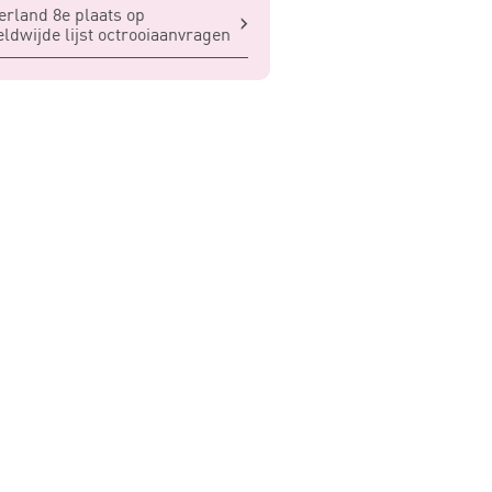
rland 8e plaats op
ldwijde lijst octrooiaanvragen