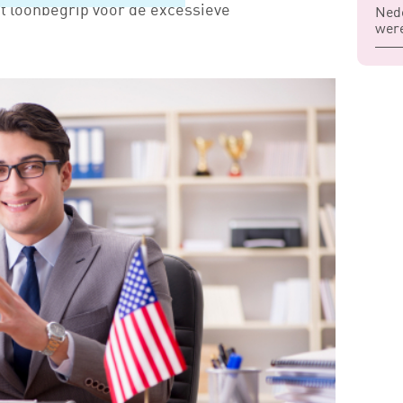
et loonbegrip voor de excessieve
Nede
were