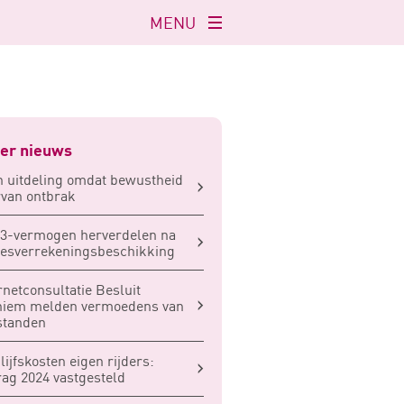
MENU
Navigatie
openen
er nieuws
 uitdeling omdat bewustheid
van ontbrak
3-vermogen herverdelen na
iesverrekeningsbeschikking
rnetconsultatie Besluit
niem melden vermoedens van
standen
lijfskosten eigen rijders:
ag 2024 vastgesteld