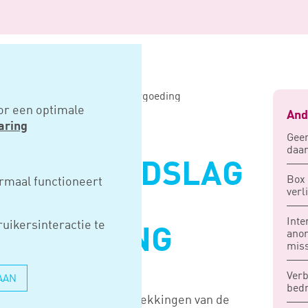
ondslag excessieve vertrekvergoeding
or een optimale
And
aring
Geen
daar
RKT GRONDSLAG
Box 
rmaal functioneert
verl
E
Inte
uikersinteractie te
ERGOEDING
ano
mis
Verb
AAN
bedr
ije vergoedingen en verstrekkingen van de