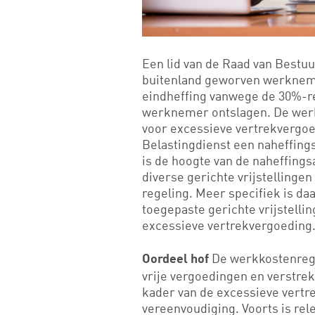
Een lid van de Raad van Bestu
buitenland geworven werkneme
eindheffing vanwege de 30%-reg
werknemer ontslagen. De werk
voor excessieve vertrekvergoed
Belastingdienst een naheffing
is de hoogte van de naheffings
diverse gerichte vrijstelling
regeling. Meer specifiek is da
toegepaste gerichte vrijstelli
excessieve vertrekvergoeding
De werkkostenrege
Oordeel hof
vrije vergoedingen en verstrek
kader van de excessieve vertrek
vereenvoudiging. Voorts is rel