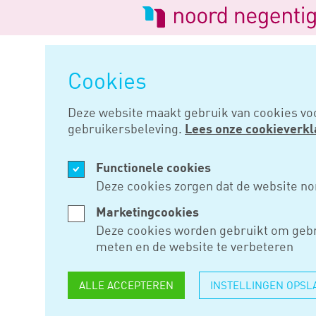
Logo
van
Navigatie
Noord
overslaan
Negentig
Cookies
Home
Nieuws
Hof beperkt gr
Deze website maakt gebruik van cookies vo
gebruikersbeleving.
Lees onze cookieverkl
APR 09, 2024
Functionele cookies
HOF BEPE
Deze cookies zorgen dat de website no
EXCESSIEV
Marketingcookies
Deze cookies worden gebruikt om gebr
VERTREKV
meten en de website te verbeteren
ALLE ACCEPTEREN
INSTELLINGEN OPSL
Hof Den Bosch oordeelt dat vr