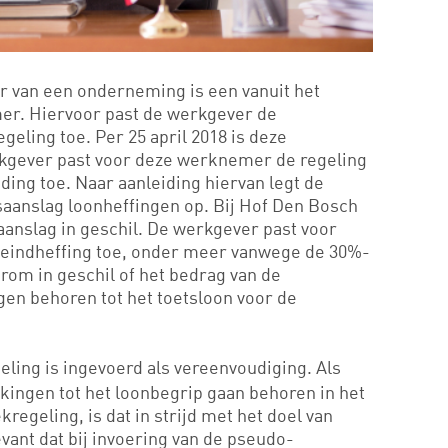
ur van een onderneming is een vanuit het
r. Hiervoor past de werkgever de
eling toe. Per 25 april 2018 is deze
gever past voor deze werknemer de regeling
ing toe. Naar aanleiding hiervan legt de
saanslag loonheffingen op. Bij Hof Den Bosch
aanslag in geschil. De werkgever past voor
en eindheffing toe, onder meer vanwege de 30%-
arom in geschil of het bedrag van de
ngen behoren tot het toetsloon voor de
.
ling is ingevoerd als vereenvoudiging. Als
kingen tot het loonbegrip gaan behoren in het
regeling, is dat in strijd met het doel van
evant dat bij invoering van de pseudo-