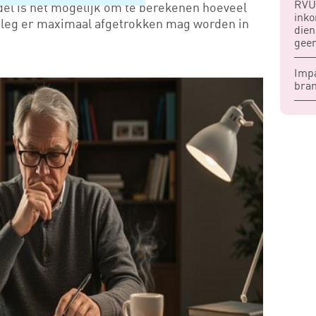
RVU-
del is het mogelijk om te berekenen hoeveel
inko
inleg er maximaal afgetrokken mag worden in
dien
geen
Imp
bran