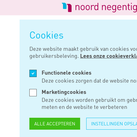
Logo
van
Navigatie
Noord
overslaan
Negentig
Cookies
Home
Nieuws
Hulpmiddel lij
Deze website maakt gebruik van cookies vo
gebruikersbeleving.
Lees onze cookieverkl
JUL 23, 2025
Functionele cookies
HULPMIDD
Deze cookies zorgen dat de website no
LIJFRENT
Marketingcookies
Deze cookies worden gebruikt om gebr
2016
meten en de website te verbeteren
ALLE ACCEPTEREN
INSTELLINGEN OPSL
De Belastingdienst heeft een 