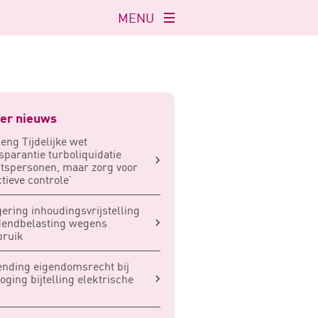
MENU
Navigatie
openen
er nieuws
leng Tijdelijke wet
sparantie turboliquidatie
tspersonen, maar zorg voor
ctieve controle’
ering inhoudingsvrijstelling
dendbelasting wegens
bruik
nding eigendomsrecht bij
oging bijtelling elektrische