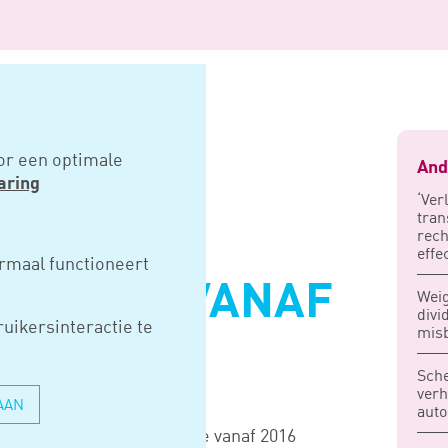
frentepremie vanaf 2016
or een optimale
And
aring
‘Ver
tran
rech
EL
effe
rmaal functioneert
EPREMIE VANAF
Weig
divi
uikersinteractie te
mis
Sche
verh
AAN
auto
Hulpmiddel lijfrentepremie vanaf 2016