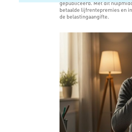
gepubliceerd. Met dit hulpmid
betaalde lijfrentepremies en 
de belastingaangifte.