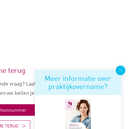
me terug
Meer informatie over
nde vraag? Laat je nummer
praktijkovername?
en we bellen je snel terug.
ME TERUG