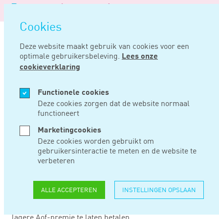
Logo
MENU
Navigatie
van
Navigatie
openen
Noord
Cookies
overslaan
Negentig
Deze website maakt gebruik van cookies voor een
optimale gebruikersbeleving.
Lees onze
Home
Nieuws
Internetconsultatie wijziging wfsv
cookieverklaring
FEB 25, 2020
Functionele cookies
Deze cookies zorgen dat de website normaal
functioneert
INTERNETCONSULTAT
Marketingcookies
WIJZIGING WFSV
Deze cookies worden gebruikt om
gebruikersinteractie te meten en de website te
verbeteren
Het ministerie van Sociale Zaken en Werkgelegenheid
heeft een internetconsultaties gepubliceerd voor het
ALLE ACCEPTEREN
INSTELLINGEN OPSLAAN
wetsvoorstel wijziging Wfsv. Met dit wetsvoorstel komt
het kabinet kleine werkgevers tegemoet door hen een
lagere Aof-premie te laten betalen.