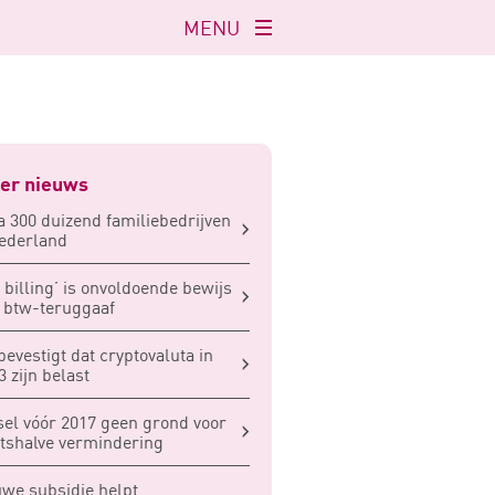
MENU
Navigatie
openen
er nieuws
a 300 duizend familiebedrijven
ederland
f billing’ is onvoldoende bewijs
 btw-teruggaaf
bevestigt dat cryptovaluta in
3 zijn belast
sel vóór 2017 geen grond voor
shalve vermindering
we subsidie helpt