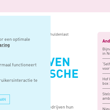
ijven heeft problematische schuldenlast
or een optimale
And
aring
Bijn
in N
L BEDRIJVEN
‘Sel
rmaal functioneert
voor
OBLEMATISCHE
Hof 
uikersinteractie te
LAST
box 
Stel
ambt
AAN
ets meer dan 6% van de bedrijven hun
Nieu