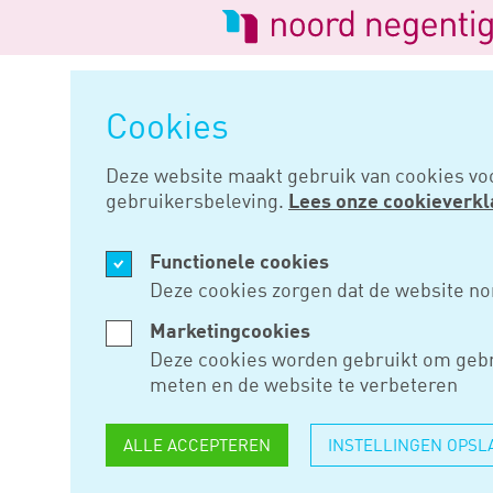
Logo
van
Navigatie
Noord
overslaan
Negentig
Cookies
Home
Nieuws
Klein deel bedr
Deze website maakt gebruik van cookies vo
gebruikersbeleving.
Lees onze cookieverkl
DEC 05, 2024
Functionele cookies
KLEIN DEE
Deze cookies zorgen dat de website no
HEEFT PR
Marketingcookies
Deze cookies worden gebruikt om gebr
SCHULDEN
meten en de website te verbeteren
ALLE ACCEPTEREN
INSTELLINGEN OPSL
In november 2024 beoordeelt i