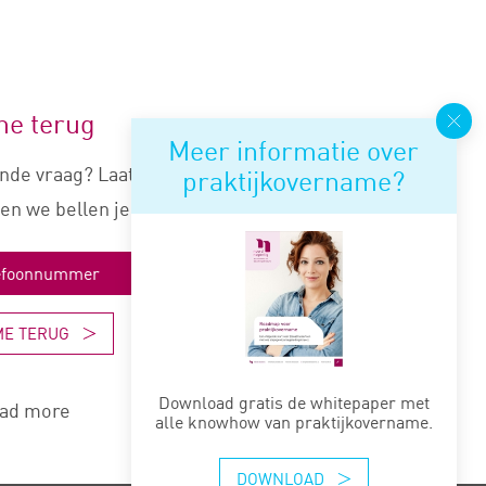
me terug
Meer informatie over
nde vraag? Laat je nummer
praktijkovername?
en we bellen je snel terug.
ME TERUG
Download gratis de whitepaper met
ad more
alle knowhow van praktijkovername.
DOWNLOAD