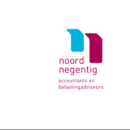
Logo
van
Noord
Negentig