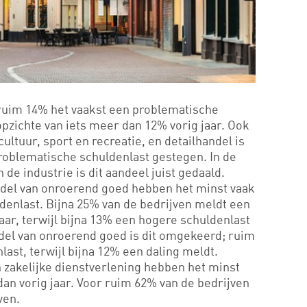
ruim 14% het vaakst een problematische
opzichte van iets meer dan 12% vorig jaar. Ook
cultuur, sport en recreatie, en detailhandel is
problematische schuldenlast gestegen. In de
de industrie is dit aandeel juist gedaald.
ndel van onroerend goed hebben het minst vaak
denlast. Bijna 25% van de bedrijven meldt een
aar, terwijl bijna 13% een hogere schuldenlast
ndel van onroerend goed is dit omgekeerd; ruim
ast, terwijl bijna 12% een daling meldt.
n zakelijke dienstverlening hebben het minst
an vorig jaar. Voor ruim 62% van de bedrijven
ven.