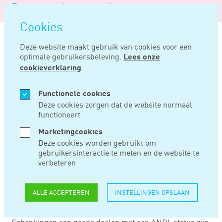
Logo
MENU
Navigatie
van
Navigatie
openen
Noord
Cookies
overslaan
Negentig
Deze website maakt gebruik van cookies voor een
optimale gebruikersbeleving.
Lees onze
Home
Nieuws
Kleine schenking aan goed doel ook volledig aftrekbaar!
cookieverklaring
OKT 22, 2015
Functionele cookies
Deze cookies zorgen dat de website normaal
functioneert
KLEINE SCHENKING
Marketingcookies
AAN GOED DOEL
Deze cookies worden gebruikt om
gebruikersinteractie te meten en de website te
OOK VOLLEDIG
verbeteren
AFTREKBAAR!
ALLE ACCEPTEREN
INSTELLINGEN OPSLAAN
Schenkingen aan goede doelen met een ANBI-status zijn