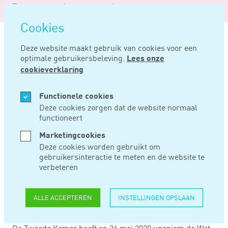
Logo
MENU
Navigatie
van
Navigatie
openen
Noord
Cookies
overslaan
Negentig
Deze website maakt gebruik van cookies voor een
optimale gebruikersbeleving.
Lees onze
Home
Nieuws
Kleine schuldeisers krijgen betere uitgangspositie
cookieverklaring
MEI 28, 2020
Functionele cookies
Deze cookies zorgen dat de website normaal
functioneert
KLEINE
Marketingcookies
SCHULDEISERS
Deze cookies worden gebruikt om
gebruikersinteractie te meten en de website te
KRIJGEN BETERE
verbeteren
UITGANGSPOSITIE
ALLE ACCEPTEREN
INSTELLINGEN OPSLAAN
De Tweede Kamer heeft op 26 mei 2020 unaniem de Wet